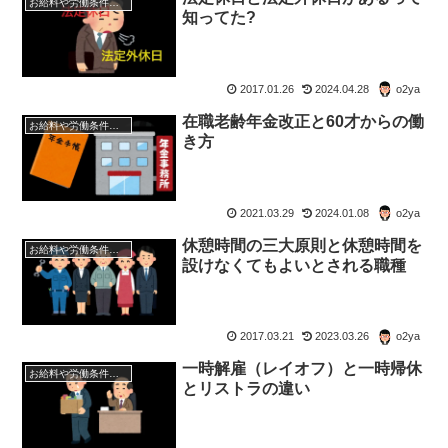
お給料や労働条件について知ろう
知ってた?
2017.01.26
2024.04.28
o2ya
在職老齢年金改正と60才からの働
お給料や労働条件について知ろう
き方
2021.03.29
2024.01.08
o2ya
休憩時間の三大原則と休憩時間を
お給料や労働条件について知ろう
設けなくてもよいとされる職種
2017.03.21
2023.03.26
o2ya
一時解雇（レイオフ）と一時帰休
お給料や労働条件について知ろう
とリストラの違い