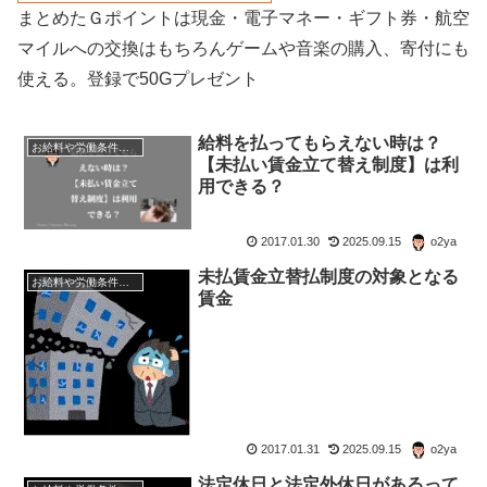
まとめたＧポイントは現金・電子マネー・ギフト券・航空
マイルへの交換はもちろんゲームや音楽の購入、寄付にも
使える。登録で50Gプレゼント
給料を払ってもらえない時は？
お給料や労働条件について知ろう
【未払い賃金立て替え制度】は利
用できる？
2017.01.30
2025.09.15
o2ya
未払賃金立替払制度の対象となる
お給料や労働条件について知ろう
賃金
2017.01.31
2025.09.15
o2ya
法定休日と法定外休日があるって