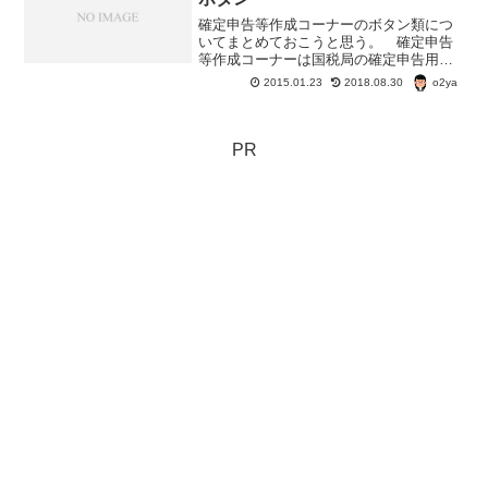
確定申告等作成コーナーのボタン類につ
いてまとめておこうと思う。 確定申告
等作成コーナーは国税局の確定申告用の
ホームページソフト。 e-Taxだけでなく
o2ya
2015.01.23
2018.08.30
印刷して税務署へ持っていったり郵送し
たりして確定申告を行うことができ
る。 山林所得以外のほ...
PR