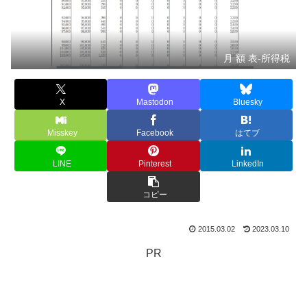
月 額 表-所得税
X
Mastodon
Bluesky
Misskey
Facebook
はてブ
LINE
Pinterest
LinkedIn
コピー
2015.03.02
2023.03.10
PR