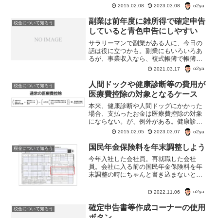
たときの所得税の控除を雑損控除とい
o2ya
2015.02.08
2023.03.08
う。では、雑損控除とはどんなもの？
副業は前年度に雑所得で確定申告
税金について知ろう
していると青色申告にしやすい
サラリーマンで副業がある人に、今日の
話は役に立つかも。副業にもいろいろあ
るが、事業収入なら、複式帳簿で帳簿付
けをすれば、55万円か65万円、単式帳簿
o2ya
2021.03.17
でも10万円の青色申告特別控除を受ける
ことができる。
人間ドックや健康診断等の費用が
税金について知ろう
医療費控除の対象となるケース
本来、健康診断や人間ドッグにかかった
場合、支払ったお金は医療費控除の対象
にならない。が、例外がある。健康診断
や人間ドッグで、病気が見つかり、治療
o2ya
2015.02.05
2023.03.07
を始めた場合、病気を見つけた健康診断
や人間ドッグの費用が医療費控除の対象
国民年金保険料を年末調整しよう
税金について知ろう
になる場合があるようだ。
今年入社した会社員。再就職した会社
員。会社に入る前の国民年金保険料を年
末調整の時にちゃんと書き込まないと損
するよ。年末調整の対象期間は、その年
の1月1日から12月31日。その期間の途中
o2ya
2022.11.06
で会社員になった人は、国民年金保険料
を払ったはず。
確定申告書等作成コーナーの使用
税金について知ろう
ボタン