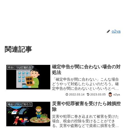
o2ya
関連記事
確定申告が間に合わない場合の対
税金について知ろう
処法
「確定申告が間に合わない」こんな場合
どうやって対処したらよいのだろう。確
定申告が間に合わないといろいろとペナ
ルティがある。できれば何が何でも間に
o2ya
2022.03.14
2023.03.05
合わせたいが、どうしても間に合わない
場合はどうする？
災害や犯罪被害を受けたら雑損控
税金について知ろう
除
災害や犯罪に巻き込まれて被害を受けた
場合、税金の控除を受けることができ
る。災害や盗難などで資産に損害を受け