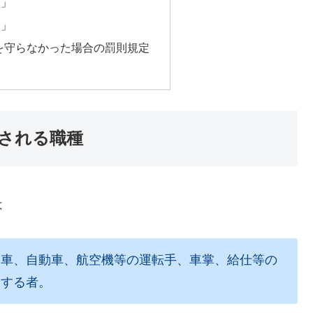
則」
則」
を守らなかった場合の罰則規定
される職種
は
列車、自動車、航空機等の運転手、車掌、給仕等の
務する者。