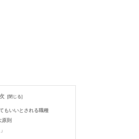
次
てもいいとされる職種
大原則
則」