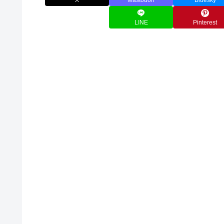
X
Mastodon
Bluesky
LINE
Pinterest