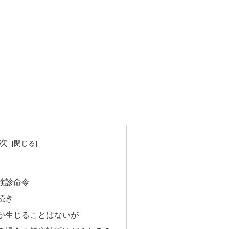
次
検診命令
続き
が生じることはないが