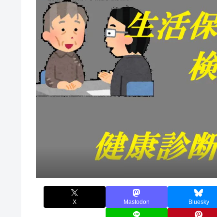
X
Mastodon
Bluesky