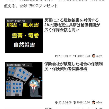
使える。登録で50Gプレゼント
災害による建物被害を補償する
民間の保険について考える
JAの建物更生共済は補償範囲が
広く保障金額も高い
2018.10.31
2019.12.23
o2ya
保険会社が破綻した場合の保護制
民間の保険について考える
度・保険契約者保護機構
2015.04.08
2018.10.20
o2ya