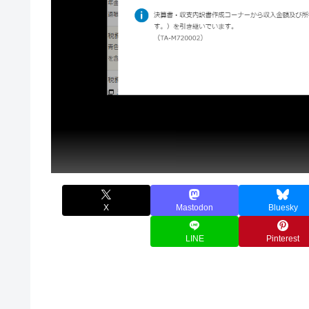
X
Mastodon
Bluesky
LINE
Pinterest