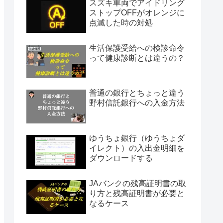
スズキ車両でアイドリング
ストップOFFがオレンジに
点滅した時の対処
生活保護受給への検診命令
って健康診断とは違うの？
普通の銀行とちょっと違う
野村信託銀行への入金方法
ゆうちょ銀行（ゆうちょダ
イレクト）の入出金明細を
ダウンロードする
JAバンクの残高証明書の取
り方と残高証明書が必要と
なるケース