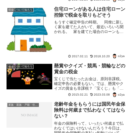
除は赤の他人でも、同居してもいなくて
も控除の対象となる場合があるのだ。
住宅ローンがある人は住宅ローン
税金について知ろう
控除で税金を取りもどそう
もうすぐ確定申告の時期。 同僚に新し
く家を建てた人がいて、最近いろいろ聞
かれる。 家を建てた場合のローンも確
定申告や年末調整すれば、減税の対象に
なる。住宅ローン控除とは 家を買った
り建てたりしたら「住宅ローン控除」を
受けよう。 「住宅ローン...
o2ya
2017.02.11
2018.10.20
懸賞やクイズ・競馬・競輪などの
税金について知ろう
賞金の税金
宝くじで当たったお金は、原則非課税。
確定申告の必要もない。では、懸賞やク
イズの賞金も非課税？「宝くじ」も「懸
賞やクイズの賞金」も同じようなものに
o2ya
2015.02.21
2023.03.08
思われる。が、残念ながら、懸賞やクイ
ズの賞金は「一時所得」となり、税金が
老齢年金をもらうには国民年金保
家族・親族・戸籍・住民票・老後のお金・遺産・相続
かかるのだそうだ。
険料は何歳まで払わなくてはなら
ない？
年金の保険料って、いったい何歳まで払
わなくてはいけないんだろう？今日は、
国民年金保険料の支払い年齢についてち