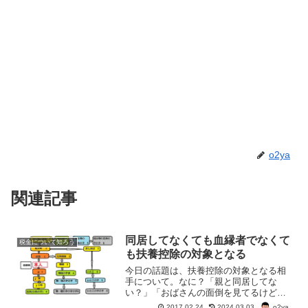
o2ya
関連記事
同居してなくても血縁者でなくて
税金について知ろう
も扶養控除の対象となる
今日の話題は、扶養控除の対象となる相
手について。なに？「親と同居してな
い？」「おばさんの面倒を見てるけど、
それじゃダメでしょ？」大丈夫！扶養控
o2ya
2017.02.24
2024.03.03