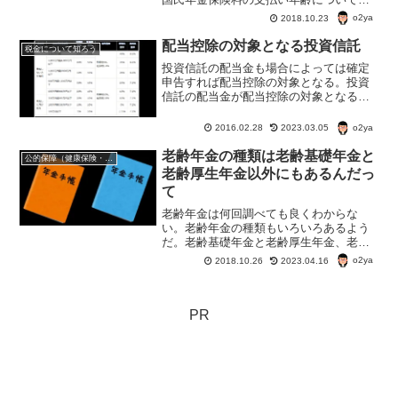
ょっと調べてみた。
o2ya
2018.10.23
配当控除の対象となる投資信託
税金について知ろう
投資信託の配当金も場合によっては確定
申告すれば配当控除の対象となる。投資
信託の配当金が配当控除の対象となるか
どうかは、『外貨建て資産割合』と『非
株式割合』によって違う。では、どんな
o2ya
2016.02.28
2023.03.05
投資信託が配当控除の対象になる？どん
な人が得？どのくらい得？
老齢年金の種類は老齢基礎年金と
公的保障（健康保険・年金・雇用保険・生活保護・災害時の補償）
老齢厚生年金以外にもあるんだっ
て
老齢年金は何回調べても良くわからな
い。老齢年金の種類もいろいろあるよう
だ。老齢基礎年金と老齢厚生年金、老齢
厚生年金は（本来の）老齢厚生年金・特
o2ya
2018.10.26
2023.04.16
別支給の老齢厚生年金・加給年金。とい
うことで老齢年金の種類・それぞれの老
齢年金がどんなものなのか？
PR