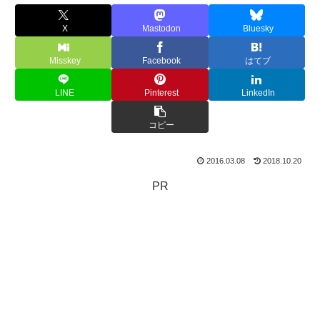
X
Mastodon
Bluesky
Misskey
Facebook
はてブ
LINE
Pinterest
LinkedIn
コピー
2016.03.08
2018.10.20
PR