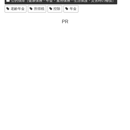
公的保障（健康保険・年金・雇用保険・生活保護・災害時の補償）
老齢年金
所得税
控除
年金
PR