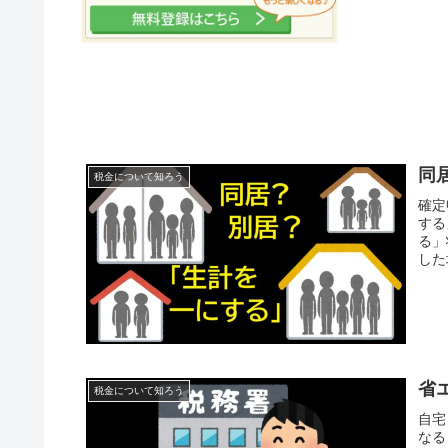
同
税金について知ろう
確定
する
る」
した
省
税金について知ろう
自宅
なる