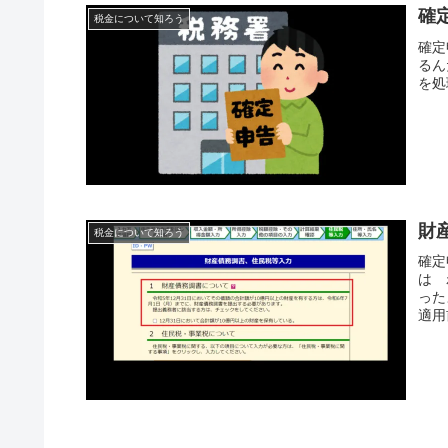
確
税金について知ろう
確定
るん
を処
財
税金について知ろう
確定
は 
った
適用