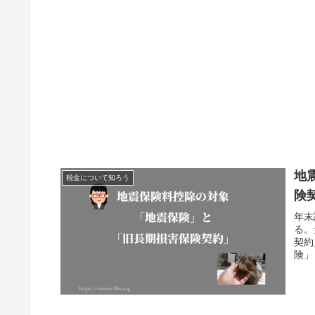
地
税金について知ろう
険
年末
る。
契約
険」