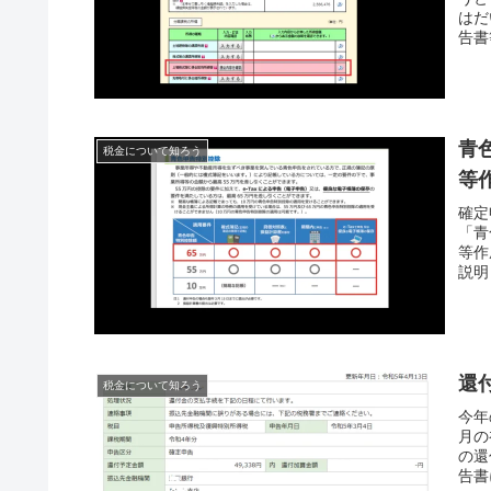
はだ
告書
青
税金について知ろう
等
確定
「青
等作
説明
還
税金について知ろう
今年
月の
の還
告書