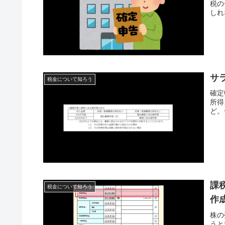
税の
しれ
サ
税金について知ろう
確定
所得
ど。
課
税金について知ろう
作
株の
うと