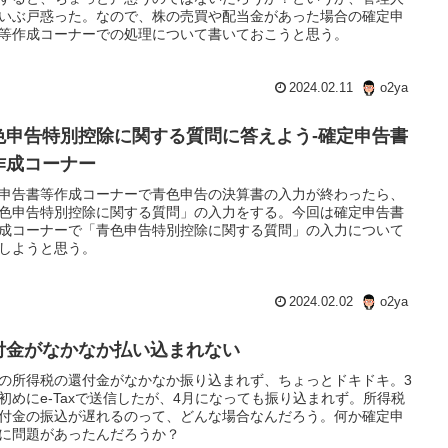
いぶ戸惑った。なので、株の売買や配当金があった場合の確定申
等作成コーナーでの処理について書いておこうと思う。
2024.02.11
o2ya
色申告特別控除に関する質問に答えよう-確定申告書
作成コーナー
申告書等作成コーナーで青色申告の決算書の入力が終わったら、
色申告特別控除に関する質問」の入力をする。今回は確定申告書
成コーナーで「青色申告特別控除に関する質問」の入力について
しようと思う。
2024.02.02
o2ya
付金がなかなか払い込まれない
の所得税の還付金がなかなか振り込まれず、ちょっとドキドキ。3
初めにe-Taxで送信したが、4月になっても振り込まれず。所得税
付金の振込が遅れるのって、どんな場合なんだろう。何か確定申
に問題があったんだろうか？