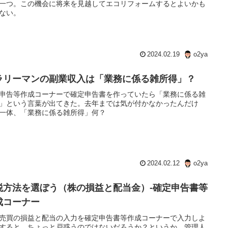
一つ。この機会に将来を見越してエコリフォームするとよいかも
ない。
2024.02.19
o2ya
ラリーマンの副業収入は「業務に係る雑所得」？
申告等作成コーナーで確定申告書を作っていたら「業務に係る雑
」という言葉が出てきた。去年までは気が付かなかったんだけ
一体、「業務に係る雑所得」何？
2024.02.12
o2ya
税方法を選ぼう（株の損益と配当金）-確定申告書等
成コーナー
売買の損益と配当の入力を確定申告書等作成コーナーで入力しよ
すると、ちょっと戸惑うのではないだろうか？というか、管理人