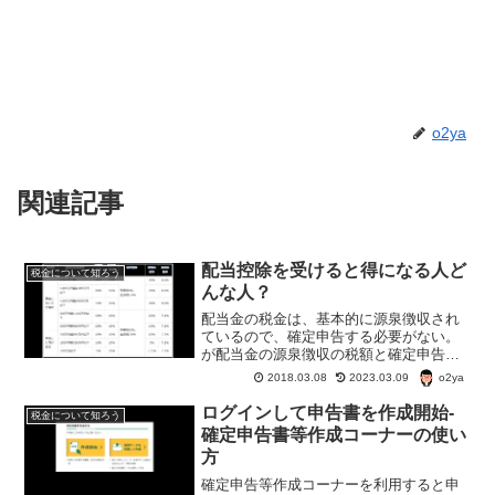
o2ya
関連記事
配当控除を受けると得になる人ど
税金について知ろう
んな人？
配当金の税金は、基本的に源泉徴収され
ているので、確定申告する必要がない。
が配当金の源泉徴収の税額と確定申告し
た場合の配当控除を受けた場合の税率が
o2ya
2018.03.08
2023.03.09
違っているので確定申告すると所得税が
返って来たり、住民税が安くなる可能性
ログインして申告書を作成開始-
税金について知ろう
がある。
確定申告書等作成コーナーの使い
方
確定申告等作成コーナーを利用すると申