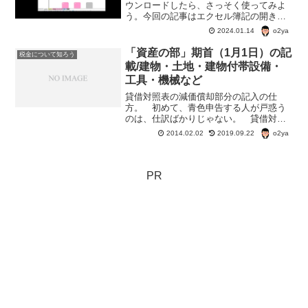
ウンロードしたら、さっそく使ってみよ
う。今回の記事はエクセル簿記の開き方
と保存の方法。ちなみに、我が家では
o2ya
2024.01.14
MicrosoftのExcelは使ってないので、
OpenOfficeCalcでの利用になる。
「資産の部」期首（1月1日）の記
税金について知ろう
載/建物・土地・建物付帯設備・
工具・機械など
貸借対照表の減価償却部分の記入の仕
方。 初めて、青色申告する人が戸惑う
のは、仕訳ばかりじゃない。 貸借対照
表も戸惑うことのひとつ。 特に、土
o2ya
2014.02.02
2019.09.22
地・建物・建物付帯設備などの項目の期
首の書き方は？？？って人多いんじゃな
いかな？ 管理人も去年はさっ...
PR