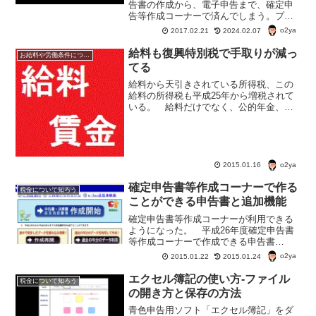
告書の作成から、電子申告まで、確定申
告等作成コーナーで済んでしまう。プリ
ントアウトして、郵送・税務署に持参な
o2ya
2017.02.21
2024.02.07
ど書面で提出することもできる。過去分
のデーターを読み込んで利用することも
給料も復興特別税で手取りが減っ
お給料や労働条件について知ろう
できる。どんどん使おう。
てる
給料から天引きされている所得税、この
給料の所得税も平成25年から増税されて
いる。 給料だけでなく、公的年金、退
職金、ボーナスなども増税された所得税
が取られている。 税金の名称は『復興
特別所得税』。 銀行預金や金融商品の
利益だけでなく、やっぱ...
o2ya
2015.01.16
確定申告書等作成コーナーで作る
税金について知ろう
ことができる申告書と追加機能
確定申告書等作成コーナーが利用できる
ようになった。 平成26年度確定申告書
等作成コーナーで作成できる申告書
は？ 25年度分と比べてどのような機能
o2ya
2015.01.22
2015.01.24
が追加されているかを知っておこう。
昨年までは確定申告書等作成コーナーで
エクセル簿記の使い方-ファイル
税金について知ろう
は山林所得の確定申告書は...
の開き方と保存の方法
青色申告用ソフト「エクセル簿記」をダ