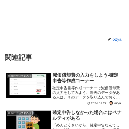
o2ya
関連記事
減価償却費の入力をしよう-確定
税金について知ろう
申告等作成コーナー
確定申告書等作成コーナーで減価償却費
の入力をしてみよう。過去のデータがあ
る人は、そのデータを取り込んでおくと
入力が最低限で済む。過去データの無い
o2ya
2024.01.27
人の入力方法も詳しく説明するよ。
確定申告しなかった場合にはペナ
税金について知ろう
ルティがある
『めんどくさいから、確定申告なんてし