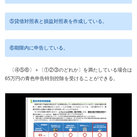
⑤貸借対照表と損益対照表を作成している。
⑥期限内に申告している。
〔④⑤⑥〕＋〔①②③のどれか〕を満たしている場合は
65万円の青色申告特別控除を受けることができる。