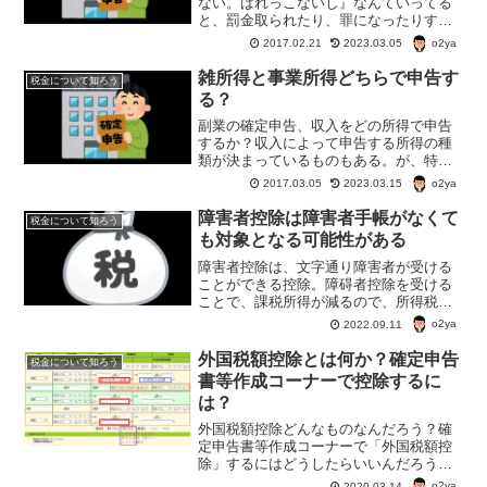
ない。ばれっこないし』なんていってる
と、罰金取られたり、罪になったりする
かもしれない。また、確定申告すればち
o2ya
2017.02.21
2023.03.05
ゃんと税金が帰ってくるのに損をする羽
目になるかも知れない。
雑所得と事業所得どちらで申告す
税金について知ろう
る？
副業の確定申告、収入をどの所得で申告
するか？収入によって申告する所得の種
類が決まっているものもある。が、特別
決まっていないものも。副業の収入を確
o2ya
2017.03.05
2023.03.15
定申告するとしたら『雑所得』『事業所
得』『山林所得』『不動産所得』のどれ
障害者控除は障害者手帳がなくて
税金について知ろう
かだ。
も対象となる可能性がある
障害者控除は、文字通り障害者が受ける
ことができる控除。障碍者控除を受ける
ことで、課税所得が減るので、所得税や
住民税が安くなる。通常は、障害者手帳
o2ya
2022.09.11
を持っている人が対象だが、65歳以上な
ら、障害者手帳がなくても障害者控除の
外国税額控除とは何か？確定申告
税金について知ろう
対象となる場合がある。
書等作成コーナーで控除するに
は？
外国税額控除どんなものなんだろう？確
定申告書等作成コーナーで「外国税額控
除」するにはどうしたらいいんだろう？
外国税額控除は外国税をとられている外
o2ya
2020.03.14