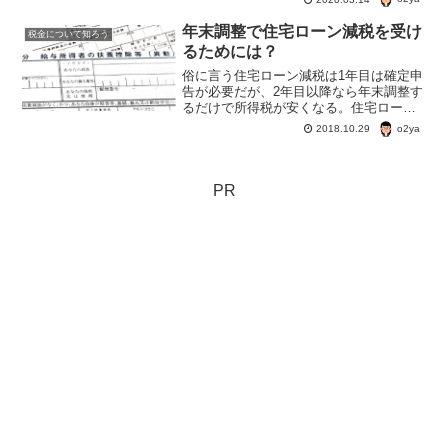
国株や投資信託の配当、売買益などにつ
いては対象になる。
年末調整で住宅ローン減税を受け
税金について知ろう
るためには？
俗に言う住宅ローン減税は1年目は確定申
告が必要だが、2年目以降なら年末調整す
るだけで所得税が安くなる。住宅ローン
減税とよく聞くけど、正式には、「住宅
o2ya
2018.10.29
借入金等特別控除」という。
PR