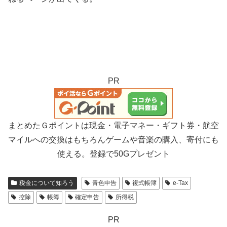
PR
まとめたＧポイントは現金・電子マネー・ギフト券・航空
マイルへの交換はもちろんゲームや音楽の購入、寄付にも
使える。登録で50Gプレゼント
税金について知ろう
青色申告
複式帳簿
e-Tax
控除
帳簿
確定申告
所得税
PR