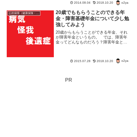
o2ya
2014.08.04
2018.10.20
20歳でももらうことのできる年
公的保障（健康保険・年金・雇用保険・生活保護・災害時の補償）
金・障害基礎年金について少し勉
強してみよう
20歳からもらうことができる年金、それ
が障害年金というもの。 では、障害年
金ってどんなものだろう？障害年金と
は？ 国民年金法、厚生年金保険法等に
基づき、疾病又は負傷（傷病）によっ
て、一定程度の障害の状態になった者に
o2ya
対して支給される公的年金の...
2015.07.28
2018.10.20
PR