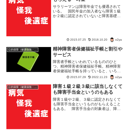
サラリーマンは障害年金でも優遇されて
いる。 国民年金の加入者なら障害１級
か２級に認定されていないと障害基礎年
金がもらえないが、厚生年金に加入して
いるサラリーマンの場合より軽い障害で
も障害年金をもらうことができる。 さ
らに、サラリーマンの場合...
o2ya
2015.07.25
2018.10.20
精神障害者保健福祉手帳と割引や
公的保障（健康保険・年金・雇用保険・生活保護・災害時の補償）
サービス
障害者手帳といわれているもののひと
つ、精神障害者保健福祉手帳。精神障害
者保健福祉手帳を持っていると、いろい
ろな割引サービスが受けられる。場合に
o2ya
2015.07.29
2022.11.23
よっては生活保護の保護費が多くもらえ
る場合もある。
障害１級２級３級に該当しなくて
公的保障（健康保険・年金・雇用保険・生活保護・災害時の補償）
も障害手当金というのもある
障害１級や２級、３級に認定されなくて
も障害手当金というものがもらえること
もある。 障害手当金の対象者は、障害
の元となった病気や怪我の初診日に厚生
年金に加入している必要がある。