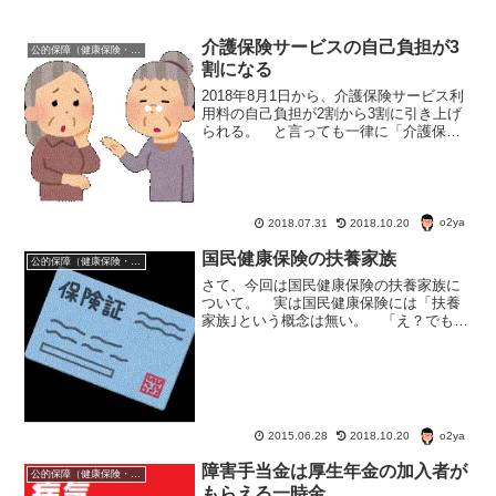
介護保険サービスの自己負担が3
公的保障（健康保険・年金・雇用保険・生活保護・災害時の補償）
割になる
2018年8月1日から、介護保険サービス利
用料の自己負担が2割から3割に引き上げ
られる。 と言っても一律に「介護保険
利用金額の自己負担が3割になる」わけで
はない。 さて、あなたの周囲の人の介
護保険サービス利用料自己負担額は何
割？負担割合証を...
o2ya
2018.07.31
2018.10.20
国民健康保険の扶養家族
公的保障（健康保険・年金・雇用保険・生活保護・災害時の補償）
さて、今回は国民健康保険の扶養家族に
ついて。 実は国民健康保険には「扶養
家族｣という概念は無い。 「え？でも私
は自営業の旦那の国民健康保険を使って
るわ」って？ それは健康保険証が1枚だ
から勘違いしてるだけです。国民健康保
険の保険証は1枚でも...
o2ya
2015.06.28
2018.10.20
障害手当金は厚生年金の加入者が
公的保障（健康保険・年金・雇用保険・生活保護・災害時の補償）
もらえる一時金