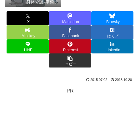
身体介護-車椅子
X
Mastodon
Bluesky
Misskey
Facebook
はてブ
LINE
Pinterest
LinkedIn
コピー
2015.07.02
2018.10.20
PR