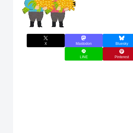
X
Mastodon
Bluesky
LINE
Pinterest