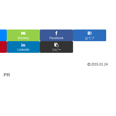
Misskey
Facebook
はてブ
LinkedIn
コピー
2015.01.24
PR