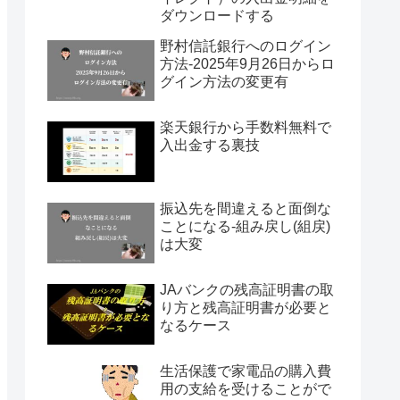
ダウンロードする
野村信託銀行へのログイン
方法-2025年9月26日からロ
グイン方法の変更有
楽天銀行から手数料無料で
入出金する裏技
振込先を間違えると面倒な
ことになる-組み戻し(組戻)
は大変
JAバンクの残高証明書の取
り方と残高証明書が必要と
なるケース
生活保護で家電品の購入費
用の支給を受けることがで