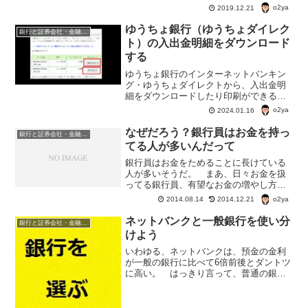
o2ya
2019.12.21
ゆうちょ銀行（ゆうちょダイレク
銀行と証券会社・金融商品
ト）の入出金明細をダウンロード
する
ゆうちょ銀行のインターネットバンキン
グ・ゆうちょダイレクトから、入出金明
細をダウンロードしたり印刷ができる。
データをダウンロードするとCSVファイ
o2ya
2024.01.16
ルでダウンロードできるので、いろいろ
と便利に使うことができる。
なぜだろう？銀行員はお金を持っ
銀行と証券会社・金融商品
てる人が多いんだって
銀行員はお金をためることに長けている
人が多いそうだ。 まあ、日々お金を扱
ってる銀行員、有望なお金の増やし方が
わかってるんだろう？ ということでは
o2ya
2014.08.14
2014.12.21
ないらしい。 一言で言えば「自分の持
っているお金を把握している」「時間と
ネットバンクと一般銀行を使い分
銀行と証券会社・金融商品
お金を管理することに長け...
けよう
いわゆる、ネットバンクは、預金の金利
が一般の銀行に比べて6倍前後とダントツ
に高い。 はっきり言って、普通の銀行
やゆうちょ銀行に預けておくのがばかば
かしくなるような金利の違いだ。