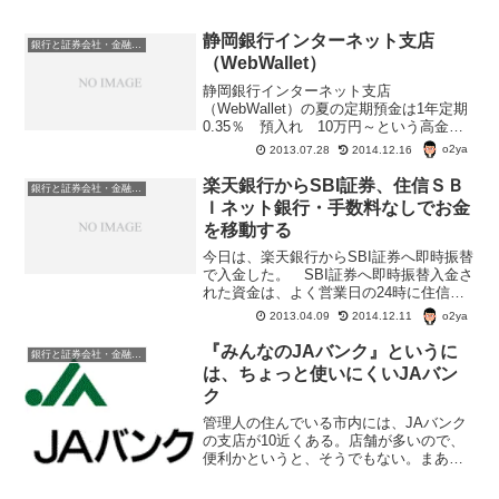
静岡銀行インターネット支店
銀行と証券会社・金融商品
（WebWallet）
静岡銀行インターネット支店
（WebWallet）の夏の定期預金は1年定期
0.35％ 預入れ 10万円～という高金
利。 さて、この静岡銀行インターネッ
o2ya
2013.07.28
2014.12.16
ト支店使い勝手のほうはどうでしょう。
静岡銀行インターネット支店
楽天銀行からSBI証券、住信ＳＢ
銀行と証券会社・金融商品
（WebWallet）の入出金...
Ｉネット銀行・手数料なしでお金
を移動する
今日は、楽天銀行からSBI証券へ即時振替
で入金した。 SBI証券へ即時振替入金さ
れた資金は、よく営業日の24時に住信Ｓ
ＢＩネット銀行のハイブリット預金に自
o2ya
2013.04.09
2014.12.11
動的に組み込まれる。 いやさ、楽天銀
行に貯まっていたポイントサイトからの
『みんなのJAバンク』というに
銀行と証券会社・金融商品
入金を住信ＳＢ...
は、ちょっと使いにくいJAバン
ク
管理人の住んでいる市内には、JAバンク
の支店が10近くある。店舗が多いので、
便利かというと、そうでもない。まあ、
管理人にとってはだが。