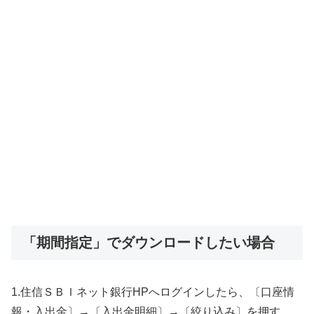
「期間指定」でダウンロードしたい場合
1.住信ＳＢＩネット銀行HPへログインしたら、〔口座情
報・入出金〕→〔入出金明細〕→〔絞り込み〕を押す。