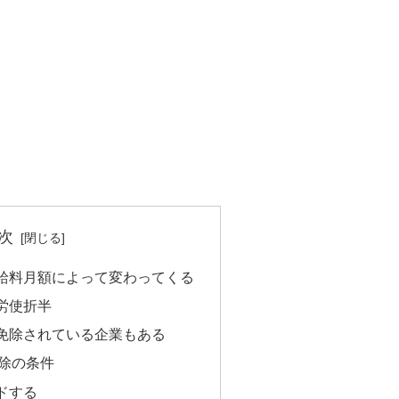
次
給料月額によって変わってくる
労使折半
免除されている企業もある
除の条件
ドする