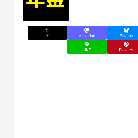
X
Mastodon
Bluesky
LINE
Pinterest