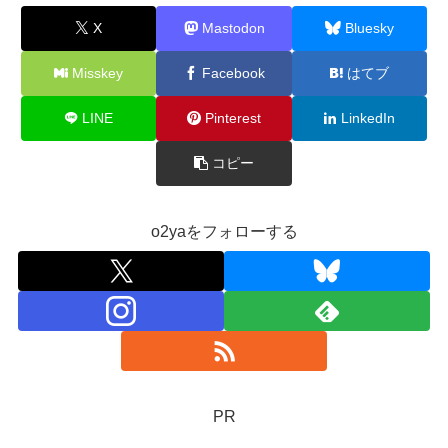
X
Mastodon
Bluesky
Misskey
Facebook
はてブ
LINE
Pinterest
LinkedIn
コピー
o2yaをフォローする
PR