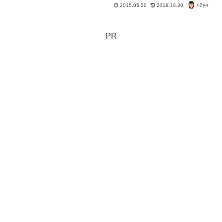
取れないと思ったほうがいい 年金支給開始年齢が75歳以...
o2ya
2015.05.30
2018.10.20
PR