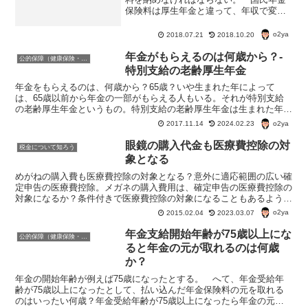
保険料は厚生年金と違って、年収で変わ
るようなものじゃないから、収入がなく
ても、保険料は払わなければいけないん
o2ya
2018.07.21
2018.10.20
だけど。 ない袖は振れないよね。
で、学生には国民年金保険...
年金がもらえるのは何歳から？-
公的保障（健康保険・年金・雇用保険・生活保護・災害時の補償）
特別支給の老齢厚生年金
年金をもらえるのは、何歳から？65歳？いや生まれた年によって
は、65歳以前から年金の一部がもらえる人もいる。それが特別支給
の老齢厚生年金というもの。特別支給の老齢厚生年金は生まれた年に
よって、もらえる年齢が違う。また、繰り下げができない。
o2ya
2017.11.14
2024.02.23
眼鏡の購入代金も医療費控除の対
税金について知ろう
象となる
めがねの購入費も医療費控除の対象となる？意外に適応範囲の広い確
定申告の医療費控除。メガネの購入費用は、確定申告の医療費控除の
対象になるか？条件付きで医療費控除の対象になることもあるよう
だ。
o2ya
2015.02.04
2023.03.07
年金支給開始年齢が75歳以上にな
公的保障（健康保険・年金・雇用保険・生活保護・災害時の補償）
ると年金の元が取れるのは何歳
か？
年金の開始年齢が例えば75歳になったとする。 へて、年金受給年
齢が75歳以上になったとして、払い込んだ年金保険料の元を取れる
のはいったい何歳？年金受給年齢が75歳以上になったら年金の元は