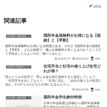
o2ya
関連記事
国民年金保険料がお得になる【前
公的保障（健康保険・年金・雇用保険・生活保護・災害時の補償）
納】と【早割】
国民年金保険料がお得になる制度がある。それが【国民年金の前納】
と【早割】。どんな制度で、幾ら位保険料が安くなるのか？どこでど
う手続きしたらよいのか、調べてみたよ。
o2ya
2018.07.27
2024.03.22
住宅手当と社宅や借り上げ住宅ど
お給料や労働条件について知ろう
れが得？
同じレベルの住宅で、同じお金を自己負担すると仮定してしよう。
「住宅手当を出してもらう」「社宅に住む」「会社の借り上げ住宅に
住む」3つのうちのどちらが得になるんだろう。
o2ya
2022.03.25
国民年金学生納付特例
公的保障（健康保険・年金・雇用保険・生活保護・災害時の補償）
日本の年金制度は20歳から国民年金保険
料を納めなければならない。 国民年金