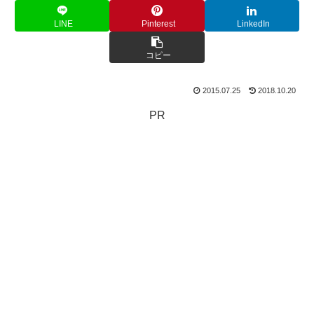
LINE
Pinterest
LinkedIn
コピー
2015.07.25
2018.10.20
PR