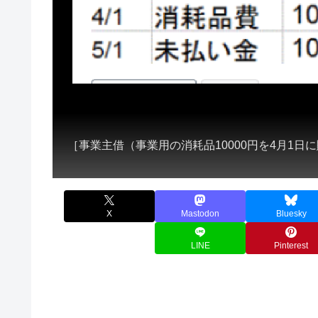
［事業主借（事業用の消耗品10000円を4月1
X
Mastodon
Bluesky
LINE
Pinterest