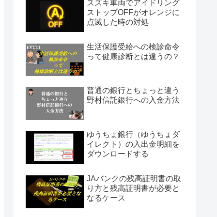
スズキ車両でアイドリング
ストップOFFがオレンジに
点滅した時の対処
生活保護受給への検診命令
って健康診断とは違うの？
普通の銀行とちょっと違う
野村信託銀行への入金方法
ゆうちょ銀行（ゆうちょダ
イレクト）の入出金明細を
ダウンロードする
JAバンクの残高証明書の取
り方と残高証明書が必要と
なるケース