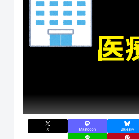
X
Mastodon
Bluesky