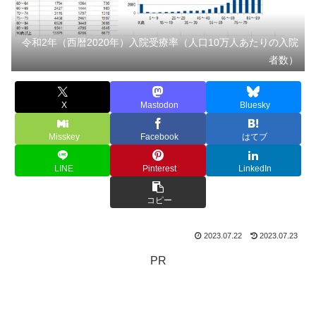
令和2年（西暦2020年）入院受療率（人口10万人あたりの入院
者数）
X
Mastodon
Bluesky
Misskey
Facebook
はてブ
LINE
Pinterest
LinkedIn
コピー
2023.07.22
2023.07.23
PR