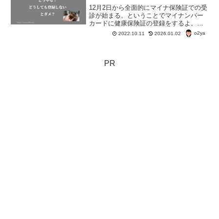
12月2日から全面的にマイナ保険証での受
診が始まる。ということでマイナンバー
カードに健康保険証の登録をするよ。で
も、マインバーカードを持っていない人
o2ya
2022.10.11
2026.01.02
とか、どうしてもマイナ保険証を使いた
くない人とかはどうしたらいいのかな？
って事も調べてみた。
PR