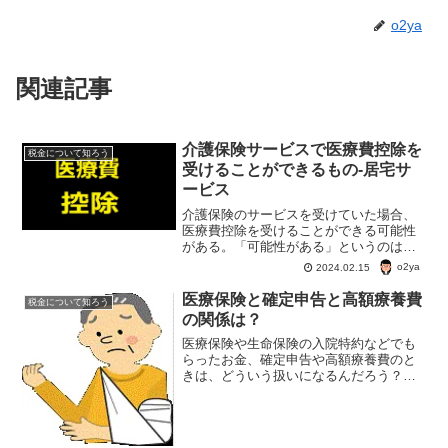
o2ya
関連記事
介護保険サービスで医療費控除を
税金について知ろう
受けることができるもの-居宅サ
ービス
介護保険のサービスを受けていた場合、
医療費控除を受けることができる可能性
がある。「可能性がある」というのは、
すべての介護サービスが医療費控除の対
o2ya
2024.02.15
象になるわけではないから。今回は医療
費控除の対象となる介護保険の居宅サー
医療保険と確定申告と高額療養費
税金について知ろう
ビスについて調べてみた。
の関係は？
医療保険や生命保険の入院特約などでも
らったお金、確定申告や高額療養費のと
きは、どういう扱いになるんだろう？
医療保険や生命保険の入院特約の保険料
は保険料控除の対象になるんだろう
か？ 給付金はと医療費控除の関係は？
民間医療保険と確定申告医療保...