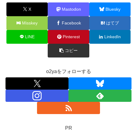
X
Mastodon
Bluesky
Misskey
Facebook
はてブ
LINE
Pinterest
LinkedIn
コピー
o2yaをフォローする
PR