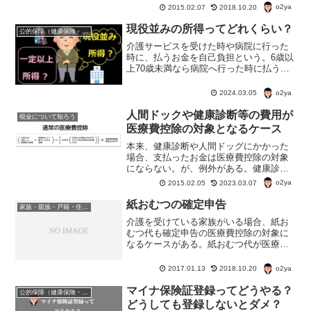
o2ya
2015.02.07
2018.10.20
現役並みの所得ってどれくらい？
公的保障（健康保険・年金・雇用保険・生活保護・災害時の補償）
介護サービスを受けた時や病院に行った
時に、払うお金を自己負担という。6歳以
上70歳未満なら病院へ行った時に払う自
己負担は原則3割。で、70歳以上になって
も、3割の自己負担となる「現役並みの所
o2ya
2024.03.05
得」っていくらぐらいなんだろう？
人間ドックや健康診断等の費用が
税金について知ろう
医療費控除の対象となるケース
本来、健康診断や人間ドッグにかかった
場合、支払ったお金は医療費控除の対象
にならない。が、例外がある。健康診断
や人間ドッグで、病気が見つかり、治療
o2ya
2015.02.05
2023.03.07
を始めた場合、病気を見つけた健康診断
や人間ドッグの費用が医療費控除の対象
紙おむつの確定申告
家族・親族・戸籍・住民票・老後のお金・遺産・相続
になる場合があるようだ。
介護を受けている家族がいる場合、紙お
むつ代も確定申告の医療費控除の対象に
なるケースがある。紙おむつ代が医療費
控除の対象となる条件 傷病等でおおよ
そ6カ月以上寝たきりで、医師からおむつ
o2ya
2017.01.13
2018.10.20
の使用が必要と認められた人について
は、確定申告で医療費控除...
マイナ保険証登録ってどうやる？
公的保障（健康保険・年金・雇用保険・生活保護・災害時の補償）
どうしても登録しないとダメ？