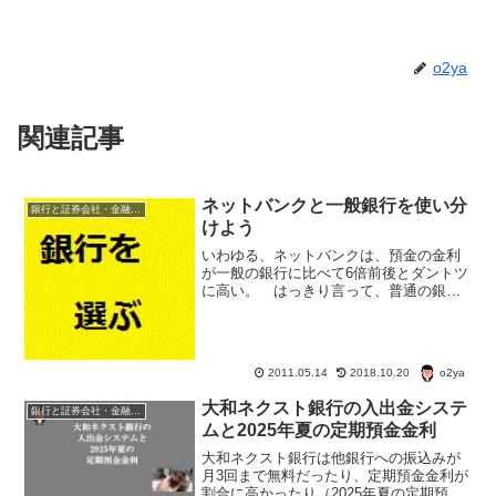
o2ya
関連記事
ネットバンクと一般銀行を使い分
銀行と証券会社・金融商品
けよう
いわゆる、ネットバンクは、預金の金利
が一般の銀行に比べて6倍前後とダントツ
に高い。 はっきり言って、普通の銀行
やゆうちょ銀行に預けておくのがばかば
かしくなるような金利の違いだ。
o2ya
2011.05.14
2018.10.20
大和ネクスト銀行の入出金システ
銀行と証券会社・金融商品
ムと2025年夏の定期預金金利
大和ネクスト銀行は他銀行への振込みが
月3回まで無料だったり、定期預金金利が
割合に高かったり（2025年夏の定期預金