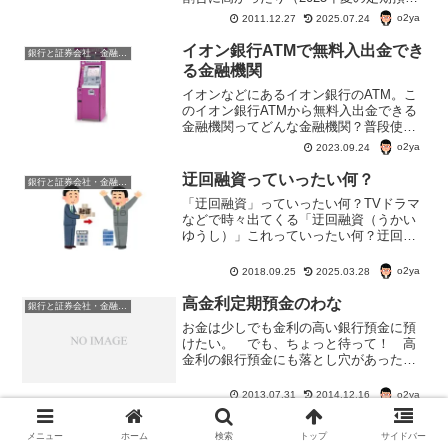
金利は1年物で0.9％）と口座開設してお
o2ya
2011.12.27
2025.07.24
くと便利に使うことができる。特に大和
証券とともに利用するととても便利。
イオン銀行ATMで無料入出金でき
銀行と証券会社・金融商品
る金融機関
イオンなどにあるイオン銀行のATM。こ
のイオン銀行ATMから無料入出金できる
金融機関ってどんな金融機関？普段使っ
ている銀行のキャッシュカードを使っ
o2ya
2023.09.24
て、お買い物ついでに、イオン銀行ATM
から手数料無料で引き出しできると便利
迂回融資っていったい何？
銀行と証券会社・金融商品
だよね。
「迂回融資」っていったい何？TVドラマ
などで時々出てくる「迂回融資（うかい
ゆうし）」これっていったい何？迂回融
資は不正融資の一種だって。
o2ya
2018.09.25
2025.03.28
高金利定期預金のわな
銀行と証券会社・金融商品
お金は少しでも金利の高い銀行預金に預
けたい。 でも、ちょっと待って！ 高
金利の銀行預金にも落とし穴があったり
して。 特に、預け入れ期間の短い高金
利定期預金は要注意。預け入れ期間の短
o2ya
2013.07.31
2014.12.16
い高金利定期預金のからくり例）定期預
金金利・年0.5％・初回...
ゆうちょ銀行ホームページでトラ
銀行と証券会社・金融商品
メニュー
ホーム
検索
トップ
サイドバー
ブル