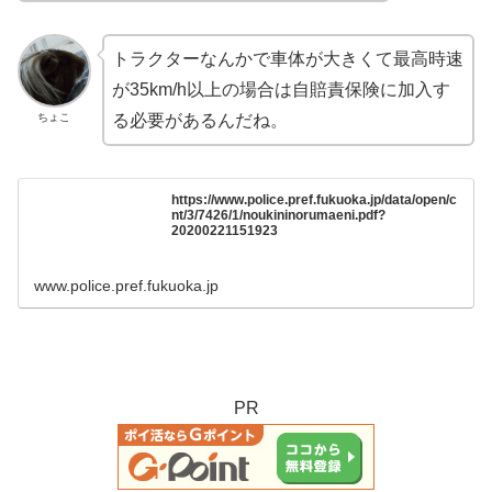
トラクターなんかで車体が大きくて最高時速
が35km/h以上の場合は自賠責保険に加入す
ちょこ
る必要があるんだね。
https://www.police.pref.fukuoka.jp/data/open/c
nt/3/7426/1/noukininorumaeni.pdf?
20200221151923
www.police.pref.fukuoka.jp
PR