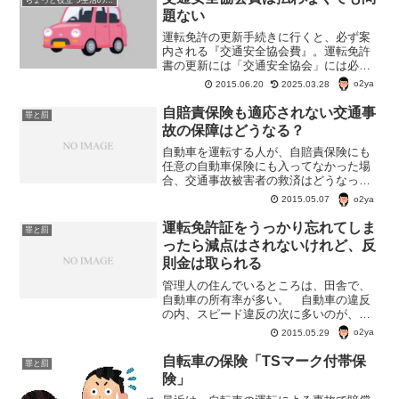
題ない
運転免許の更新手続きに行くと、必ず案
内される『交通安全協会費』。運転免許
書の更新には「交通安全協会」には必ず
入らないといけないのだろうか？交通安
o2ya
2015.06.20
2025.03.28
全協会ってどんな仕事をしているの？入
会したらメリットはあるのだろうか？
自賠責保険も適応されない交通事
罪と罰
故の保障はどうなる？
自動車を運転する人が、自賠責保険にも
任意の自動車保険にも入ってなかった場
合、交通事故被害者の救済はどうなって
るんだろう？ 自動車を運転していた加
o2ya
2015.05.07
害者が、自賠責保険にも任意保険にも入
ってなかったとか、ひき逃げなどで加害
運転免許証をうっかり忘れてしま
罪と罰
者がわからない場合、「政...
ったら減点はされないけれど、反
則金は取られる
管理人の住んでいるところは、田舎で、
自動車の所有率が多い。 自動車の違反
の内、スピード違反の次に多いのが、う
っかりと免許を持たないで、運転をした
o2ya
2015.05.29
なんての。 この間、そんな免許をうっ
かり持たないで、車の運転をしていたっ
自転車の保険「TSマーク付帯保
罪と罰
て人に、車をぶつけられて...
険」