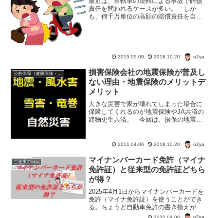
最近は、自転車の運転による事故で賠償
責任を問われるケースが多い。 しか
も、何千万単位の高額の賠償責任を自転
車の運転手や保護者にかせるケース
も。 自動車には、自賠責保険や任意加
入の自動車保険があるが、自転車の場合
は、どんな保険があるのだろうか...
o2ya
2015.05.09
2018.10.20
損害保険会社の地震保険が普及し
公的保障（健康保険・年金・雇用保険・生活保護・災害時の補償）
ない理由・地震保険のメリットデ
メリット
大きな災害で家が壊れてしまった場合に
保障してくれるのが地震保険やJA共済の
建物更生共済。 今回は、損保の地震保
険についてのお話を少ししたい。 地震
大国日本では、ものすごく必要のある保
険だと思うのだが、この、損保の地震保
o2ya
2011.04.06
2018.10.20
険、加入率が25％に届...
マイナンバーカード免許（マイナ
こ金虫の日記
免許証）と従来型の免許証どちら
が得？
2025年4月1日からマイナンバーカードを
免許（マイナ免許証）を使うことができ
る。ちょうど自動車免許の書き換えが
2025年中にあるので、マイナ免許証の良
o2ya
2025.04.06