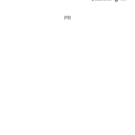
いところと悪いところを調べてみた。マ
イナ免許証と従来型の免許証判る範囲で
一覧表にしてみた。
PR