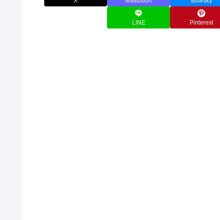
X
Mastodon
Bluesky
LINE
Pinterest