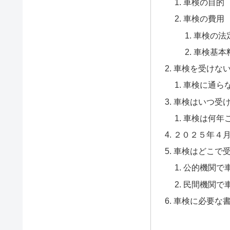
車検の目的
車検の費用
車検の法
車検基本
車検を受けな
車検に通ら
車検はいつ受
車検は何年
２０２５年４
車検はどこで
公的機関で
民間機関で
車検に必要な