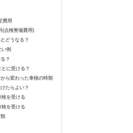
定費用
料(点検整備費用)
いとどうなる？
ない例
ける？
ごとに受ける？
月から変わった車検の時期
受けたらよい？
車検を受ける
車検を受ける
書類