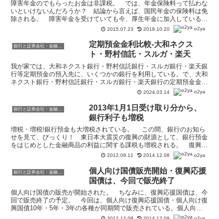
障害年金のでもらったお金は非課税。 では、年金保険料って払わな
いといけないんだろうか？ 結論から言えば、国民年金の保険料は免
除される。 障害年金を受けていても今、厚生年金に加入している場
合は、厚生年金保険料は免除にならない。国民年金加入者の...
o2ya
2015.07.23
2018.10.20
定期預金金利比較-大和ネクス
銀行と証券会社・金融商品
ト・野村信託・スルガ・楽天
我が家では、大和ネクスト銀行・野村信託銀行・スルガ銀行・楽天銀
行等定期預金の預入先に、いくつかの銀行を利用している。で、大和
ネクスト銀行・野村信託銀行・スルガ銀行・楽天銀行の定期預金金利
が今どのくらいか？
o2ya
2024.03.14
2013年1月1日受け取り分から、
銀行と証券会社・金融商品
銀行利子も増税
増税・増税!銀行預金も大増税されている。 この間、銀行のお知ら
せを見て、びっくり！ 東日本大震災の復興の財源として、銀行預金
をはじめとした金融商品の利益に関する課税も増税される。 復興特
別所得税って、給料とかの所得に課税されるのかと思って...
o2ya
2012.09.11
2014.12.08
個人向け国債販売開始・復興応援
銀行と証券会社・金融商品
国債は、今回で販売終了
個人向け国債の販売が開始された。 ちなみに、復興応援国債は、今
回で販売終了の予定。 今回は、個人向け復興応援国債・個人向け復
興国債10年・5年・3年の各種が同期間で販売されている。個人向け
復興応援国債個人向け復興国債変動10年（第804回）...
o2ya
2012.12.08
2014.12.09