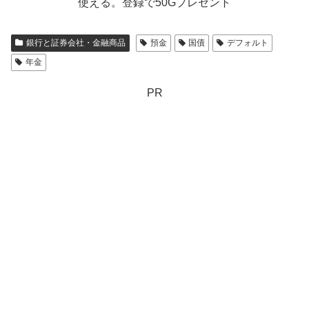
使える。登録で50Gプレゼント
銀行と証券会社・金融商品
預金
国債
デフォルト
年金
PR