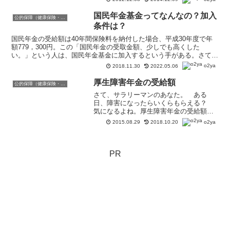
国民年金基金ってなんなの？加入
公的保障（健康保険・年金・雇用保険・生活保護・災害時の補償）
条件は？
国民年金の受給額は40年間保険料を納付した場合、平成30年度で年
額779，300円。この「国民年金の受取金額、少しでも高くした
い。」という人は、国民年金基金に加入するという手がある。さて国
民年金基金っていったいどんなものだろう。
o2ya
2018.11.30
2022.05.06
厚生障害年金の受給額
公的保障（健康保険・年金・雇用保険・生活保護・災害時の補償）
さて、サラリーマンのあなた。 ある
日、障害になったらいくらもらえる？
気になるよね。厚生障害年金の受給額の
イメージ1級・2級の厚生障害年金＝障害
o2ya
2015.08.29
2018.10.20
基礎年金の金額（1級：975,100円・2級：
780,100円）＋報酬比例額＋子供や配偶者
のいた...
PR