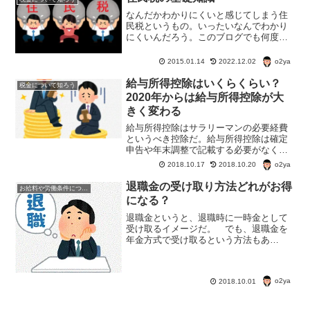
なんだかわかりにくいと感じてしまう住
民税というもの。いったいなんでわかり
にくいんだろう。このブログでも何度か
住民税については取り上げているんだけ
ど、やっぱりわかりにくいと感じてしま
o2ya
2015.01.14
2022.12.02
う。住民税についてもうちょっと掘り下
げてみたい。
給与所得控除はいくらくらい？
税金について知ろう
2020年からは給与所得控除が大
きく変わる
給与所得控除はサラリーマンの必要経費
というべき控除だ。給与所得控除は確定
申告や年末調整で記載する必要がなく、
自動的に控除される。給与所得控除額は
o2ya
2018.10.17
2018.10.20
改正があり2020年から控除額が変わる。
サラリーマンの必要経費・給与所得控除
退職金の受け取り方法どれがお得
お給料や労働条件について知ろう
について調べてみた。
になる？
退職金というと、退職時に一時金として
受け取るイメージだ。 でも、退職金を
年金方式で受け取るという方法もあ
る。 退職金の受け取りは「一時金」と
「年金」どちらがお得になるんだろう？
退職金の受け取り方法 退職金の受取方
o2ya
2018.10.01
法には・一時金受取・年金受取...