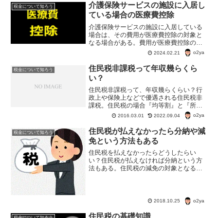
介護保険サービスの施設に入居し
税金について知ろう
ている場合の医療費控除
介護保険サービスの施設に入居している
場合は、その費用が医療費控除の対象と
なる場合がある。費用が医療費控除の対
象となる施設はどんなものがあるのか見
o2ya
2024.02.21
てみよう。
住民税非課税って年収幾らくら
税金について知ろう
い？
住民税非課税って、年収幾らくらい？行
政上や保険上などで優遇される住民税非
課税。住民税の場合『均等割』と『所得
割』の2種類で税金が取られる。収入によ
o2ya
2016.03.01
2022.09.04
っては、「所得割だけ非課税」なんて場
合もある。
住民税が払えなかったら分納や減
税金について知ろう
免という方法もある
住民税を払えなかったらどうしたらい
い？住民税が払えなければ分納という方
法もある。住民税の減免の対象となる場
合もある。まず市町村の役所に相談に行
くことだ。税金は、ほっといて免れると
いうものじゃない。引っ越しても、督促
状はくっついてくる。
o2ya
2018.10.25
住民税の基礎知識
税金について知ろう