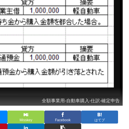
全額事業用-自動車購入-仕訳-確定申告
Misskey
Facebook
はてブ