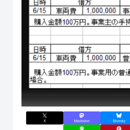
X
Mastodon
Bluesky