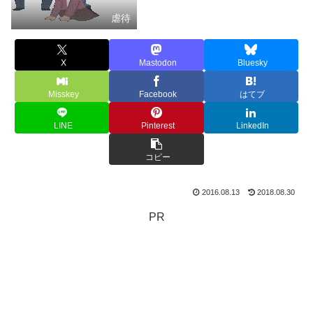
虐待
X
Mastodon
Bluesky
Misskey
Facebook
はてブ
LINE
Pinterest
LinkedIn
コピー
2016.08.13
2018.08.30
PR