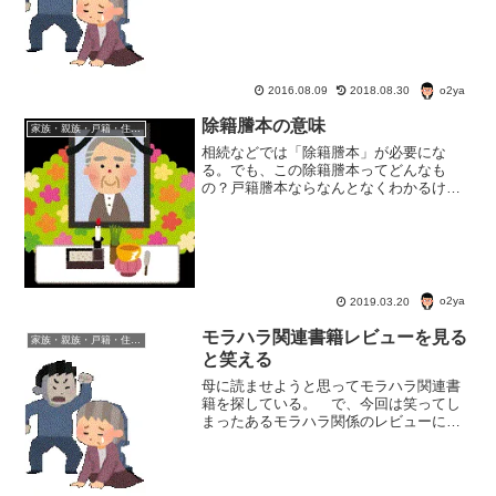
く聞くモラハラ二次被害 モラハラの二
次被害は他人や親戚にモラハラについて
相談したときに受けるよう...
o2ya
2016.08.09
2018.08.30
除籍謄本の意味
家族・親族・戸籍・住民票・老後のお金・遺産・相続
相続などでは「除籍謄本」が必要にな
る。でも、この除籍謄本ってどんなも
の？戸籍謄本ならなんとなくわかるけ
ど、除籍謄本ってよくわからない。請求
方法はどうするのだろう？
o2ya
2019.03.20
モラハラ関連書籍レビューを見る
家族・親族・戸籍・住民票・老後のお金・遺産・相続
と笑える
母に読ませようと思ってモラハラ関連書
籍を探している。 で、今回は笑ってし
まったあるモラハラ関係のレビューにつ
いて。評価が分かれるモラハラ関連書
籍 「こころの暴力 夫婦という密室で―
支配されないための11章」というモラハ
ラ関連書籍がある。 笑...