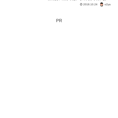
らがマイナンバーカードを代理請求して
o2ya
2018.10.24
たの。マイナンバーカードが市役所へ届
いたと連絡がきたので取りに行くことに
なった次第。
PR