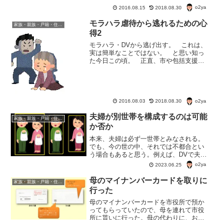
o2ya
2016.08.15
2018.08.30
モラハラ虐待から逃れるための心
家族・親族・戸籍・住民票・老後のお金・遺産・相続
得2
モラハラ・DVから逃げ出す。 これは、
実は簡単なことではない。 と思い知っ
た今日この頃。 正直、市や包括支援セ
ンターなんかに相談するより、はじめか
ら弁護士に相談すべきだった。 あるい
は、県に相談すべきだった。 甘かった
んだなおいら・・・。モ...
o2ya
2016.08.03
2018.08.30
夫婦が別世帯を構成するのは可能
家族・親族・戸籍・住民票・老後のお金・遺産・相続
か否か
本来、夫婦は必ず一世帯とみなされる。
でも、今の世の中、それでは不都合とい
う場合もあると思う。例えば、DVで夫と
離婚できず別居している。例えば、高齢
o2ya
2023.06.25
で夫婦の一方が老人ホームへ入居した。
こんな場合も、夫婦だから一世帯となっ
母のマイナンバーカードを取りに
家族・親族・戸籍・住民票・老後のお金・遺産・相続
てしまうんだろうか？
行った
母のマイナンバーカードを市役所で預か
ってもらっていたので、母を連れて市役
所に貰いに行った。母の代わりに、おい