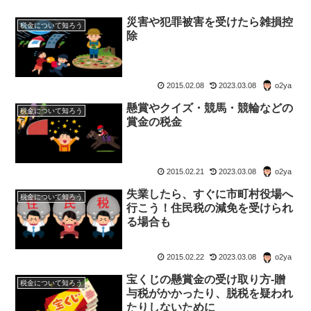
災害や犯罪被害を受けたら雑損控
税金について知ろう
除
2015.02.08
2023.03.08
o2ya
懸賞やクイズ・競馬・競輪などの
税金について知ろう
賞金の税金
2015.02.21
2023.03.08
o2ya
失業したら、すぐに市町村役場へ
税金について知ろう
行こう！住民税の減免を受けられ
る場合も
2015.02.22
2023.03.08
o2ya
宝くじの懸賞金の受け取り方-贈
税金について知ろう
与税がかかったり、脱税を疑われ
たりしないために