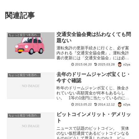
関連記事
交通安全協会費は払わなくても問
ちょっと役立つ生活の知恵
題ない
運転免許の更新手続きに行くと、必ず案
内される『交通安全協会費』。運転免許
書の更新には「交通安全協会」には必ず
入らないといけないのだろうか？交通安
o2ya
2015.06.20
2025.03.28
全協会ってどんな仕事をしているの？入
会したらメリットはあるのだろうか？
去年のドリームジャンボ宝くじ・
ちょっと役立つ生活の知恵
今すぐ確認
昨年のドリームジャンボ宝くじ、換金さ
れていない高額賞金が何本もあるらし
い。 1等の1億円に当たっているのに、
換金されていないものが5月7日（火）現
o2ya
2013.05.22
2014.12.12
在で7本。 発売された場所は、東京・神
奈川が各2本、福島・埼玉・鹿児島が各1
ビットコインメリット・デメリッ
ちょっと役立つ生活の知恵
本ずつ。 さらに、...
ト
ニュースで話題のビットコイン。 実体
のない仮想通貨であるビットコインなる
ものがどうして普及したのか？ ビット