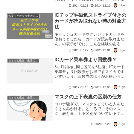
コインはどうやって使うのか？ ちょっ
o2ya
2014.02.28
2014.12.19
と調べてみた。海外でのビットコイン事
情 海外のネット上にはPCやデジタルカ
ICチップや磁気ストライプ付きの
ちょっと役立つ生活の知恵
メラ、時計といった多彩...
カードが読み取れない時の対象方
法
キャッシュカードやクレジットカードを
使おうとしたら「カードが読み取れませ
ん」の表示がでた。こんな経験のある人
多いんじゃないかな。カードを使おうと
o2ya
2020.07.22
2025.12.01
思った時に読み取りエラーが起こると焦
るけど、ちょっとしたことで、読み取り
ICカード乗車券より回数券？
ちょっと役立つ生活の知恵
可能になることもある。
3ヶ月以内に同じ区間を5往復、ICカード
乗車券より回数券がお得ですスイカです
いすいより、回数券のほうがお得かも知
れない。 ICカードの乗り物乗車券。
まこと便利なものが世の中にはあるもの
o2ya
2012.01.10
2014.12.03
よ。 が、しかし、損かとくかで考える
と、IC乗車券より...
マスクの上下表裏の区別の仕方
ちょっと役立つ生活の知恵
コロナ騒ぎで、マスクをしている人をた
くさんみかける。ところで、そのマス
ク、表と裏、上下区別がついている？市
販のマスクにも表と裏、上下があるん
だ。とても簡単にマスクの表と裏を判断
o2ya
2020.07.23
する方法があるよ