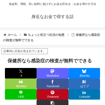
低金利、増税、安い給料に負けずにお金を貯める・お金を増やす方法
身近なお金で得する話
ホーム
ちょっと役立つ生活の知恵
保健所なら感染症
の検査が無料でできる
記事内に広告が含まれています。
保健所なら感染症の検査が無料でできる
X
Mastodon
Bluesky
Misskey
Facebook
はてブ
LINE
Pinterest
LinkedIn