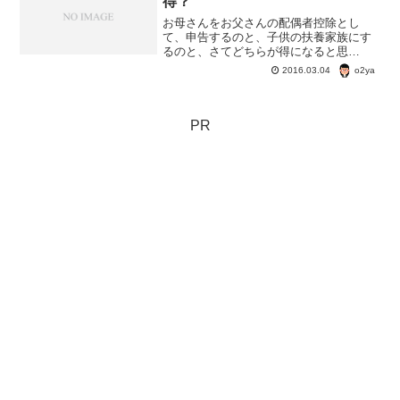
得？
お母さんをお父さんの配偶者控除とし
て、申告するのと、子供の扶養家族にす
るのと、さてどちらが得になると思
う？ いや、「お母さんのほうが収入あ
o2ya
2016.03.04
って、お父さんに収入が無い」という家
庭もあるけどさ。 この場合は、逆で収
入の少ない収入の無いお父さんを...
PR