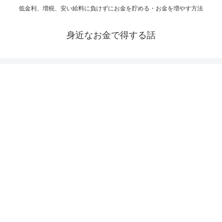
低金利、増税、安い給料に負けずにお金を貯める・お金を増やす方法
身近なお金で得する話