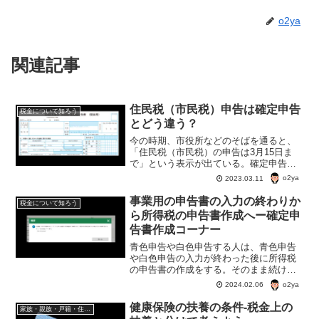
o2ya
関連記事
住民税（市民税）申告は確定申告
税金について知ろう
とどう違う？
今の時期、市役所などのそばを通ると、
「住民税（市民税）の申告は3月15日ま
で」という表示が出ている。確定申告と
住民税（市民税）の申告、どんな違いが
o2ya
2023.03.11
ある？住民税（市民税）申告はそもそも
何のためにする？
事業用の申告書の入力の終わりか
税金について知ろう
ら所得税の申告書作成へー確定申
告書作成コーナー
青色申告や白色申告する人は、青色申告
や白色申告の入力が終わった後に所得税
の申告書の作成をする。そのまま続けて
所得税の申告書を作る場合と、青色申告
o2ya
2024.02.06
や白色申告の入力データを一度保存して
から、そのデータを読み込む場合につい
健康保険の扶養の条件-税金上の
家族・親族・戸籍・住民票・老後のお金・遺産・相続
てご説明。