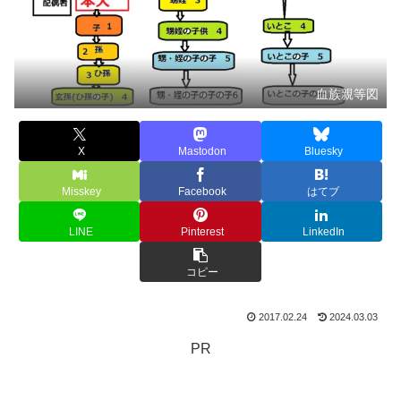
血族親等図
X
Mastodon
Bluesky
Misskey
Facebook
はてブ
LINE
Pinterest
LinkedIn
コピー
2017.02.24
2024.03.03
PR