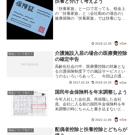
扶養と分けて考えよう
「扶養家族」と一口で言っても、税金上
の「扶養家族」と（会社勤めの場合の）
健康保険の「扶養家族」では扶養になれ
る人の条件が違う。分けて考えないと、
混乱のもと。では、健康保険上の「扶養
家族」になれる条件とは？
o2ya
2019.12.26
介護施設入居の場合の医療費控除
税金について知ろう
の確定申告
高齢化社会の中、医療費控除の対象とな
る介護保険制度下での施設サービスとい
うのもいろいろあって。 今回は介護施
設に入居している場合の費用が医療費控
o2ya
2017.02.24
2018.10.20
除の対象となるかどうかという話。医療
費控除の対象となる介護施設 指定介護老
国民年金保険料を年末調整しよう
税金について知ろう
人福祉施設、特別養護老...
今年入社した会社員。再就職した会社
員。会社に入る前の国民年金保険料を年
末調整の時にちゃんと書き込まないと損
するよ。年末調整の対象期間は、その年
の1月1日から12月31日。その期間の途中
o2ya
2022.11.06
で会社員になった人は、国民年金保険料
を払ったはず。
配偶者控除と扶養控除とどちらが
税金について知ろう