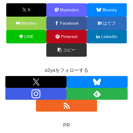
X
Mastodon
Bluesky
Misskey
Facebook
はてブ
LINE
Pinterest
LinkedIn
コピー
o2yaをフォローする
PR