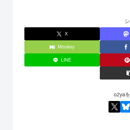
シ
X
Misskey
LINE
o2y