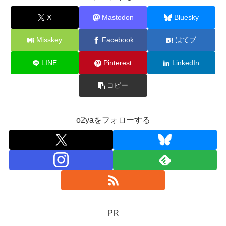
X
Mastodon
Bluesky
Misskey
Facebook
はてブ
LINE
Pinterest
LinkedIn
コピー
o2yaをフォローする
PR