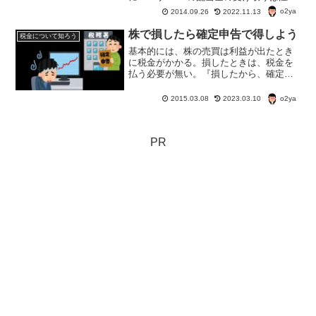
して選ぶ必要がある。ということで、今
o2ya
2014.09.26
2022.11.13
日は株の配当金の受け取り方式とNISAで
の注意点をちょっとご紹介。
株で損したら確定申告で得しよう
税金について知ろう
基本的には、株の売買は利益が出たとき
に税金がかかる。損したときは、税金を
払う必要が無い。『損したから、確定申
告の必要は無いし、税金を払う必要も無
い。』と思ってる人、ちょっと待って！
o2ya
2015.03.08
2023.03.10
株で損したら、確定申告したほうが得に
なるケースがあるのだ。
PR