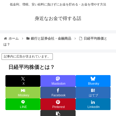
低金利、増税、安い給料に負けずにお金を貯める・お金を増やす方法
身近なお金で得する話
ホーム
銀行と証券会社・金融商品
日経平均株価と
は？
記事内に広告が含まれています。
日経平均株価とは？
X
Mastodon
Bluesky
Misskey
Facebook
はてブ
LINE
Pinterest
LinkedIn