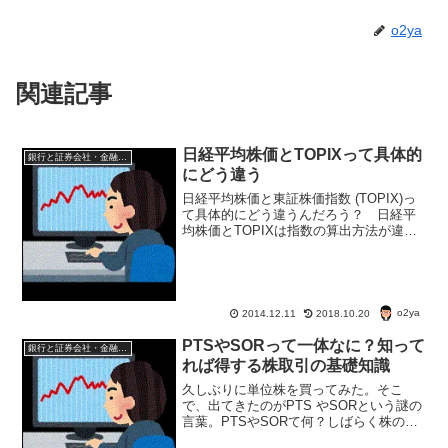
o2ya
関連記事
日経平均株価とTOPIXって具体的
銀行と証券会社・金融商品
にどう違う
日経平均株価と東証株価指数 (TOPIX)っ
て具体的にどう違うんだろう？ 日経平
均株価とTOPIXは指数の算出方法が違う
らしい。日経平均株価の算出方法 日経
平均は、東証1部上場銘柄から日本経済新
聞社が選定した225銘柄の株価から算出さ
れてい...
o2ya
2014.12.11
2018.10.20
PTSやSORって一体なに？知って
銀行と証券会社・金融商品
れば得する株取引の基礎知識
久しぶりに単位株を買ってみた。そこ
で、出てきたのがPTS やSORという謎の
言葉。PTSやSORて何？しばらく株の取
引きしてなかったからわかんないよ。と