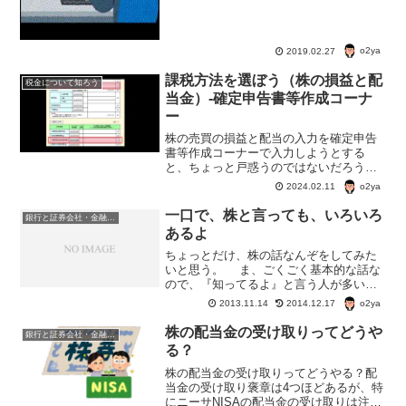
いうわけで、PTSやSORについてまずは
勉強！PTSやSORって便利なもののよう
ですよ！
o2ya
2019.02.27
課税方法を選ぼう（株の損益と配
税金について知ろう
当金）-確定申告書等作成コーナ
ー
株の売買の損益と配当の入力を確定申告
書等作成コーナーで入力しようとする
と、ちょっと戸惑うのではないだろう
か？というか、管理人はだいぶ戸惑っ
o2ya
2024.02.11
た。なので、株の売買や配当金があった
場合の確定申告書等作成コーナーでの処
一口で、株と言っても、いろいろ
銀行と証券会社・金融商品
理について書いておこうと思う。
あるよ
ちょっとだけ、株の話なんぞをしてみた
いと思う。 ま、ごくごく基本的な話な
ので、『知ってるよ』と言う人が多いと
思うけど。 株は、基本的に証券会社で
o2ya
2013.11.14
2014.12.17
買う。 株と一口で言っても、単位株・
ミニ株・単元未満株と累積投信などがあ
株の配当金の受け取りってどうや
銀行と証券会社・金融商品
る。単位株とは？ ...
る？
株の配当金の受け取りってどうやる？配
当金の受け取り褒章は4つほどあるが、特
にニーサNISAの配当金の受け取りは注意