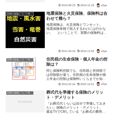
どこまで補償されるんだろう？地震・噴
火・津波被害と火災保険 地震による損
o2ya
2013.09.15
2014.12.16
害は火災保険単体では補償されず、火災
保険に「地震保険」を付け...
地震保険と火災保険、保険料は合
民間の保険について考える
わせて幾ら？
地震保険は、火災保険とワンセット。
地震保険単独で加入するわけには行かな
い。 ということで、実際の保険料は、
火災保険＋地震保険の保険料を払うこと
になる。 じゃあ、実際には、どのくら
い払う計算になるんだろう? 火災保険料
と地震保険料、ト...
o2ya
2011.04.24
2014.11.02
住民税の生命保険・個人年金の控
民間の保険について考える
除は？
同じ保険料控除でも、住民税と所得税で
は控除額が違う。住民税の生命保険や個
人年金の控除は保険料いくらまでか知っ
てる？住民税の「一般の生命保険料」
o2ya
2012.02.24
2022.12.01
「個人年金保険料」「個人介護医療保険
料」控除の額はいったいいくらまでなん
葬式代を準備する保険のメリッ
民間の保険について考える
だろう？
ト・デメリット
『お葬式代くらいは自分で準備しておき
たい』保険のメリット・デメリット。
最近TVでCMしている『お葬式の費用が