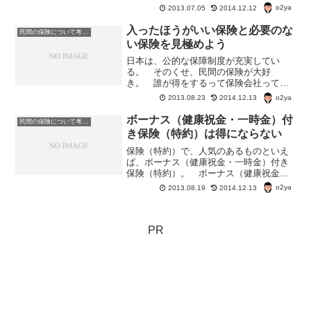
出ます』という保険入るのがお得か損
o2ya
2013.07.05
2014.12.12
か？考えてみよう。葬式代を準備する保
険のメリット・相続手続きが終わるまで
入ったほうがいい保険と必要のな
民間の保険について考える
死亡した人の預金口座が凍...
い保険を見極めよう
日本は、公的な保障制度が充実してい
る。 そのくせ、民間の保険が大好
き。 誰が得をするって保険会社ってケ
ースが多い。 それでも、やっぱり民間
o2ya
2013.08.23
2014.12.13
の保険に加入しておいたほうがいいって
いう保険商品もある。 どうしても入っ
ボーナス（健康祝金・一時金）付
民間の保険について考える
ておきたい保険はどんなものだろ...
き保険（特約）は得にならない
保険（特約）で、人気のあるものといえ
ば、ボーナス（健康祝金・一時金）付き
保険（特約）。 ボーナス（健康祝金・
一時金）付き保険（特約）ほどばかばか
o2ya
2013.08.19
2014.12.13
しいものもないのだが・・・。 なぜ
か、この手の保険には人気がある商品が
多い・・・。 ちなみに、お...
PR