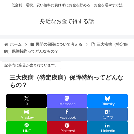
低金利、増税、安い給料に負けずにお金を貯める・お金を増やす方法
身近なお金で得する話
ホーム
民間の保険について考える
三大疾病（特定疾
病）保障特約ってどんなもの？
記事内に広告が含まれています。
三大疾病（特定疾病）保障特約ってどんな
もの？
X
Mastodon
Bluesky
Misskey
Facebook
はてブ
LINE
Pinterest
LinkedIn