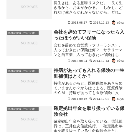
長生きは、ある意味リスクだ。 長く生
きるから、お金がかかる。 しかも、ど
れだけ生きるかわからないから、どれだ
けのお金を用意すれば良いかもわからな
い。 かてて加えて、寝たきりになって
o2ya
2013.08.17
2014.12.13
お金がかかるんじゃないかとか言う心配
もある。 そこで出てくる...
会社を辞めてフリーになったら入
民間の保険について考える
ったほうがいい保険
会社を辞めて自営業（フリーランス）、
入っておきたい保険は何？ サラリーマ
ンと自営業、入っておきたい保険はちょ
っと違うかもしれない。公的保険・保障
o2ya
2013.08.24
2014.12.13
でまかなえない部分・休業時の収入補
償。 国民健康保険でも、病気のときの
持病があっても入れる保険の一生
民間の保険について考える
自己負担額は変わらない。 ...
涯補償はとくか？
持病があるからと、医療保険をあきらめ
ていませんか？からはじまる、医療保険
のＣＭ、持病があっても医療保険に入れ
るのはいいけど、ほとんど詳しい説明が
o2ya
2011.09.16
2014.12.01
ＣＭでされていない。 ほんとに、持病
があっても入れる医療保険って、お得な
確定拠出年金を取り扱っている保
民間の保険について考える
んだろうか？☆一生涯保障...
険会社
確定拠出年金を取り扱っている、信託銀
行は、三井住友信託銀行。 確定拠出年
金を取り扱っている生命保険会社として