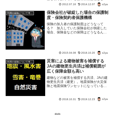
は、↓確定拠出年金を取り扱っている保険
o2ya
2012.07.16
2014.12.07
会社・ソニー生命保険 0120-104-283・第
一生命保険 0120-838-401 （PH...
保険会社が破綻した場合の保護制
民間の保険について考える
度・保険契約者保護機構
保険の加入者の保護制度はどうなって
る？ 加入していた保険会社が倒産した
場合、保険金などの保障はどうなるんだ
ろう？銀行が破綻した場合は？ 銀行の
預金などの場合は、預金保険機構によっ
て、1金融機関ごとに、元本1000万円とそ
の利息までが保護され...
o2ya
2015.04.08
2018.10.20
災害による建物被害を補償する
民間の保険について考える
JAの建物更生共済は補償範囲が
広く保障金額も高い
建物などの被害を補償する共済、JAの建
物更生共済（建更）。地震保険が火災保
険と地震保険ワンセットになっているの
と同じように、火災共済と地震共済がワ
ンセットになっている。基本的には農家
のための共済だが、サラリーマンでも自
o2ya
2018.10.31
2019.12.23
営業でも利用できる。
PR