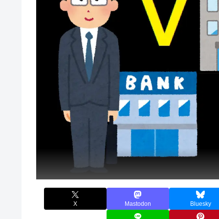
X
Mastodon
Bluesky