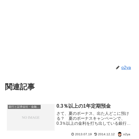
o2ya
関連記事
0.3％以上の1年定期預金
銀行と証券会社・金融商品
さて、夏のボーナス、出た人どこに預け
る？ 夏のボーナスキャンペーンで、
0.3％以上の金利を打ち出している銀行を
ピックアップしてみよう。2013年夏のボ
ーナス高金利定期預金静岡銀行インター
o2ya
2013.07.19
2014.12.12
ネット支店 円貨定期預金プレミアム金