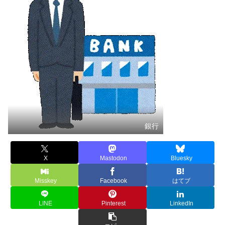
銀行
X
Mastodon
Bluesky
Misskey
Facebook
はてブ
LINE
Pinterest
LinkedIn