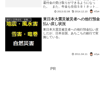
還付金の受け取りができるようになっ
た。 また、年金も住信ＳＢＩネット銀
行で受け取ることができる。 年金の受
o2ya
2013.02.08
2014.12.10
け取りに関しても、キャンペーンが行わ
れている。住信ＳＢＩネット銀行年金受
東日本大震災被災者への他行預金
銀行と証券会社・金融商品
け取り開始キャンペーン“2...
払い戻し状況
東日本大震災被災者への他行預金払い戻
しだが、日本全国、あちこちの銀行で実
施している。
o2ya
2011.04.11
PR