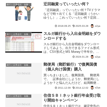
利 2013年6月...
迂回融資っていったい何？
銀行と証券会社・金融商品
「迂回融資」っていったい何？TVドラマ
などで時々出てくる「迂回融資（うかい
ゆうし）」これっていったい何？迂回融
資は不正融資の一種だって。
o2ya
2018.09.25
2025.03.28
スルガ銀行から入出金明細をダウ
銀行と証券会社・金融商品
ンロードする
スルガ銀行から入出金明細をダウンロー
ドしてみよう。出力できるファイル形式
は、CSV形式とMS Moneyで半年分。デ
ジタル通帳の手続きをしてれば、PDF形
o2ya
2024.01.28
式でもっと長いデータを出力できる。
CSV形式で数年分ダウンロードできると
郵便局（郵貯銀行）で復興国債
銀行と証券会社・金融商品
うれしいのに。
（個人向け国債）購入
買っちまいました、復興国債。 郵便局
で。 証券会社にしようか、郵便局にし
ようか？と悩んだんだけど、結局郵便
局。 郵便局で、国債購入のメリットは
o2ya
2011.12.09
2014.12.02
1、国債を担保に借り入れができる（保有
国債の80％、200万円まで） ので、い
住信ＳＢＩネット銀行年金受け取
銀行と証券会社・金融商品
ざ、どうしてもお金が...
り開始キャンペーン
住信ＳＢＩネット銀行では、確定申告の