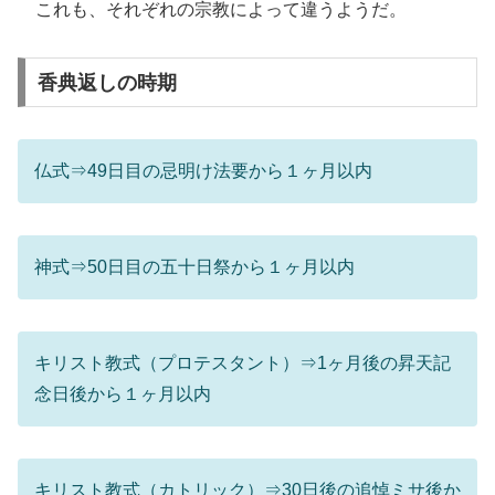
これも、それぞれの宗教によって違うようだ。
香典返しの時期
仏式⇒49日目の忌明け法要から１ヶ月以内
神式⇒50日目の五十日祭から１ヶ月以内
キリスト教式（プロテスタント）⇒1ヶ月後の昇天記
念日後から１ヶ月以内
キリスト教式（カトリック）⇒30日後の追悼ミサ後か