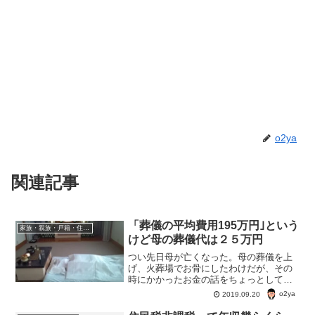
o2ya
関連記事
「葬儀の平均費用195万円｣という
家族・親族・戸籍・住民票・老後のお金・遺産・相続
けど母の葬儀代は２５万円
つい先日母が亡くなった。母の葬儀を上
げ、火葬場でお骨にしたわけだが、その
時にかかったお金の話をちょっとしてみ
たい。「葬儀の平均費用195万円｣といわ
o2ya
2019.09.20
れているけど、母の場合、２５万円ほど
だった。告別式も本葬もしなかったが、