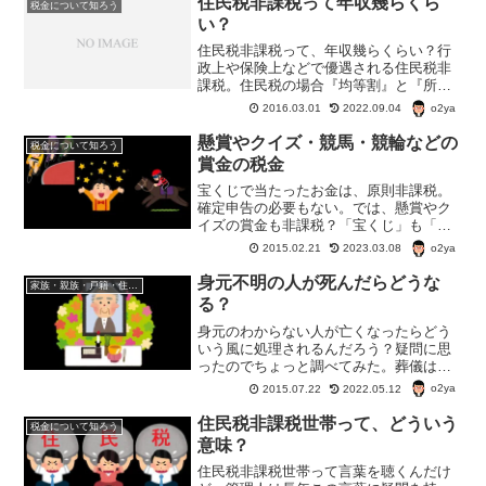
住民税非課税って年収幾らくら
税金について知ろう
良い野辺送りだった。
い？
住民税非課税って、年収幾らくらい？行
政上や保険上などで優遇される住民税非
課税。住民税の場合『均等割』と『所得
割』の2種類で税金が取られる。収入によ
o2ya
2016.03.01
2022.09.04
っては、「所得割だけ非課税」なんて場
合もある。
懸賞やクイズ・競馬・競輪などの
税金について知ろう
賞金の税金
宝くじで当たったお金は、原則非課税。
確定申告の必要もない。では、懸賞やク
イズの賞金も非課税？「宝くじ」も「懸
賞やクイズの賞金」も同じようなものに
o2ya
2015.02.21
2023.03.08
思われる。が、残念ながら、懸賞やクイ
ズの賞金は「一時所得」となり、税金が
身元不明の人が死んだらどうな
家族・親族・戸籍・住民票・老後のお金・遺産・相続
かかるのだそうだ。
る？
身元のわからない人が亡くなったらどう
いう風に処理されるんだろう？疑問に思
ったのでちょっと調べてみた。葬儀はど
うなる？葬儀の費用はどうする？お墓
o2ya
2015.07.22
2022.05.12
は？いろいろとわからないことだらけ。
住民税非課税世帯って、どういう
税金について知ろう
意味？
住民税非課税世帯って言葉を聴くんだけ