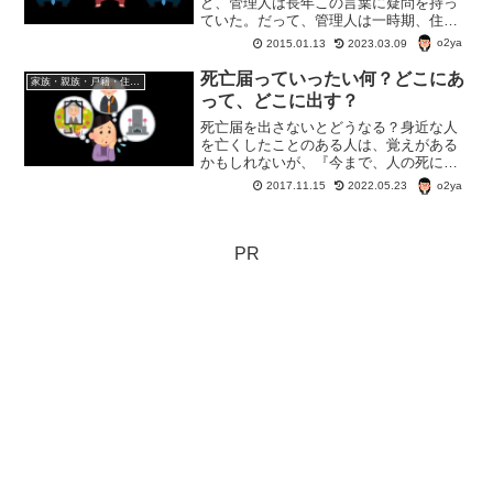
ど、管理人は長年この言葉に疑問を持っ
ていた。だって、管理人は一時期、住民
票上、両親と弟と同居していることにな
o2ya
2015.01.13
2023.03.09
っている。で、管理人と弟は収入がある
のだ。しかし、両親は住民税非課税。と
死亡届っていったい何？どこにあ
家族・親族・戸籍・住民票・老後のお金・遺産・相続
いうことは？
って、どこに出す？
死亡届を出さないとどうなる？身近な人
を亡くしたことのある人は、覚えがある
かもしれないが、『今まで、人の死に目
に合ったことがない』って人も今の世の
o2ya
2017.11.15
2022.05.23
中多いかも。いざというときに困らない
ように、ちょっと『死後の手続き』につ
いてお勉強してみよう。
PR