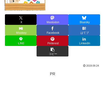
X
Mastodon
Bluesky
Misskey
Facebook
はてブ
LINE
Pinterest
LinkedIn
コピー
2019.09.24
PR