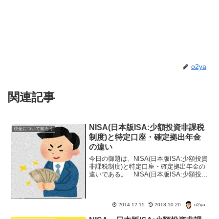
o2ya
関連記事
NISA(日本版ISA:少額投資非課税
税金について知ろう
制度)と特定口座・確定拠出年金
の違い
今日の御題は、NISA(日本版ISA:少額投資
非課税制度)と特定口座・確定拠出年金の
違いである。 NISA(日本版ISA:少額投資
非課税制度)は株式取引の新しい制度だ
が・・・。? NISA(日本版ISA:少額投資
非課税制度)と特定口座・確定...
o2ya
2014.12.15
2018.10.20