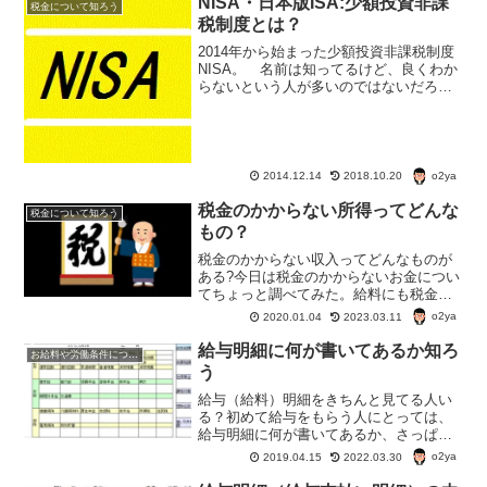
NISA・日本版ISA:少額投資非課
税金について知ろう
税制度とは？
2014年から始まった少額投資非課税制度
NISA。 名前は知ってるけど、良くわか
らないという人が多いのではないだろう
か？ はて？NISAは本当に得になるの
か？ そもそもNISAってどんなも
の？ NISA少額投資非課税制度とは？
NISAは一...
o2ya
2014.12.14
2018.10.20
税金のかからない所得ってどんな
税金について知ろう
もの？
税金のかからない収入ってどんなものが
ある?今日は税金のかからないお金につい
てちょっと調べてみた。給料にも税金の
かかるものとかからないものがあるし、
o2ya
2020.01.04
2023.03.11
その他の収入も税金のかかるものとかか
らないものがある。
給与明細に何が書いてあるか知ろ
お給料や労働条件について知ろう
う
給与（給料）明細をきちんと見てる人い
る？初めて給与をもらう人にとっては、
給与明細に何が書いてあるか、さっぱ
り、わからないという人もいるかも。い
o2ya
2019.04.15
2022.03.30
ろいろな形の給与（給料）明細があるけ
ど、中に書いてある項目は、どの会社も