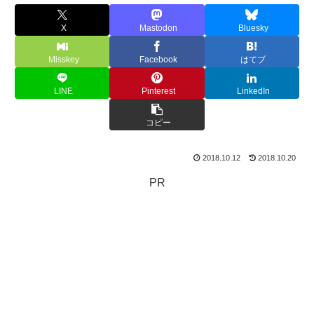
X
Mastodon
Bluesky
Misskey
Facebook
はてブ
LINE
Pinterest
LinkedIn
コピー
2018.10.12
2018.10.20
PR