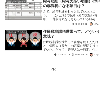
給与明細（給与支払い明細）の中
税金について知ろう
大体同じだ。
の非課税になる項目は？
さて、給与明細をじっと見ていただこ
う。 ↓これが給与明細（給与支払い明
細） 普段何気なくもらっている給与明
細（給与支払い明細）中で非課税になる
o2ya
2018.09.16
項目はどれかな？給与明細（給与支払い
明細）の中で非課税になる項目 給与の
住民税非課税世帯って、どういう
税金について知ろう
中で、税金がかからない-非...
意味？
住民税非課税世帯って言葉を聴くんだけ
ど、管理人は長年この言葉に疑問を持っ
ていた。だって、管理人は一時期、住民
票上、両親と弟と同居していることにな
o2ya
2015.01.13
2023.03.09
っている。で、管理人と弟は収入がある
のだ。しかし、両親は住民税非課税。と
いうことは？
PR