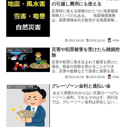
の引越し費用にも使える
災害時に使える保険のひとつに地震補償
保険というのもある。 地震補償保険
は、損害保険会社が販売する地震保険と
は違い、少額短期保険業という保険業者
が扱っているもので、地震保険や共済と
はちょっと性質が違う。
o2ya
2011.04.10
2014.10.24
災害や犯罪被害を受けたら雑損控
税金について知ろう
除
災害や犯罪に巻き込まれて被害を受けた
場合、税金の控除を受けることができ
る。災害や盗難などで資産に損害を受け
たときの所得税の控除を雑損控除とい
o2ya
2015.02.08
2023.03.08
う。では、雑損控除とはどんなもの？
グレーゾーン金利と過払い金
銀行と証券会社・金融商品
あまり実態がわからない言葉の一つグレ
ーゾーン金利。それもそのはず、現行法
では、グレーゾーン金利は存在しない。
グレーゾーン金利は、以前『利息制限
法』『貸金業法』『出資法』のそれぞれ
の絡み合いで存在していた、貸付金利の
範囲のことだ。