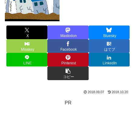
X
Mastodon
Bluesky
Misskey
Facebook
はてブ
LINE
Pinterest
LinkedIn
コピー
2018.09.07
2018.10.20
PR