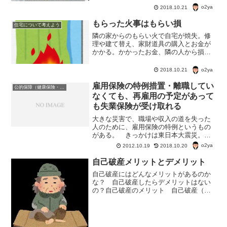
o2ya
2018.10.21
もらった火事はもらい損
住宅について考えよう
隣の家からのもらい火で自宅が焼失。修
理や建て替え、家財道具の購入とお金が
かかる。かかったお金、隣の人から損害
の補償をしてもらう？隣家からのもらい
火の場合、出火元からお金を賠償しても
o2ya
2018.10.21
らうのは難しいらしい。失火責任法って
のが問題なのだ。
雇用保険の特例措置・離職してい
公的保障（健康保険・年金・雇用保険・生活保護・災害時の補償）
なくても、再雇用の予定があって
も失業保険が受け取れる
大きな災害で、職場や収入の道を失った
人のために、雇用保険の特例というもの
がある。 きっかけは東日本大震災。
早々対象になることはないかもしれない
o2ya
2012.10.19
2018.10.20
が、大きな災害で仕事を失って収入が途
絶えた場合、こんな雇用保険の特例もあ
自己破産メリットとデメリット
るということでご紹介。
自己破産にはどんなメリットがあるのか
な？ 自己破産したらデメリットはない
の？自己破産のメリット 自己破産（裁
判所の破産宣告と免責許可が降りた場
合）のメリットはどんなものなのか？借
金の返済義務が無くなる 裁判所の破産
宣告を受け、免責許可が降り...