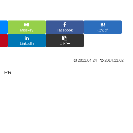
Misskey
Facebook
はてブ
LinkedIn
コピー
2011.04.24
2014.11.02
PR