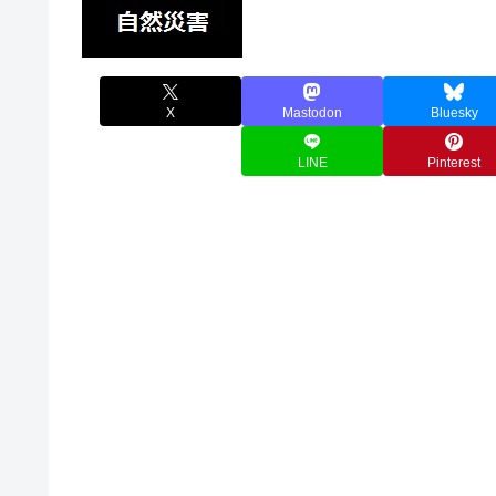
X
Mastodon
Bluesky
LINE
Pinterest