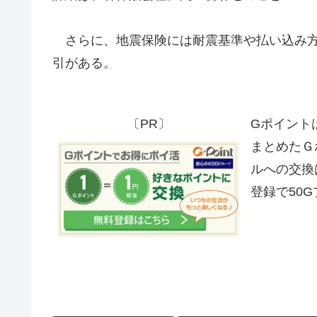
さらに、地震保険には耐震基準や払い込み方
引がある。
〔PR〕
Gポイント
まとめたＧ
ルへの交換
登録で50