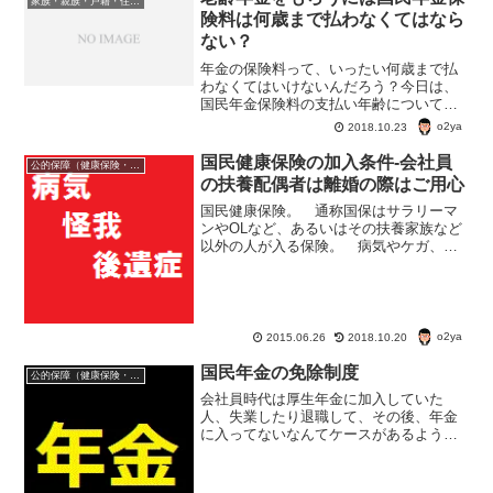
家族・親族・戸籍・住民票・老後のお金・遺産・相続
険料は何歳まで払わなくてはなら
ない？
年金の保険料って、いったい何歳まで払
わなくてはいけないんだろう？今日は、
国民年金保険料の支払い年齢についてち
ょっと調べてみた。
o2ya
2018.10.23
国民健康保険の加入条件-会社員
公的保障（健康保険・年金・雇用保険・生活保護・災害時の補償）
の扶養配偶者は離婚の際はご用心
国民健康保険。 通称国保はサラリーマ
ンやOLなど、あるいはその扶養家族など
以外の人が入る保険。 病気やケガ、出
産、死亡した場合に、必要な医療費が保
険料から支払われる制度。日本は原則的
に国民みんなが健康保険に入っている
日本の健康保険制度は「...
o2ya
2015.06.26
2018.10.20
国民年金の免除制度
公的保障（健康保険・年金・雇用保険・生活保護・災害時の補償）
会社員時代は厚生年金に加入していた
人、失業したり退職して、その後、年金
に入ってないなんてケースがあるよう
だ。 「老齢年金は、あまり当てになら
ないから年金に入りたくない！」 その
気持ちは、よくわかる。 けど、年金に