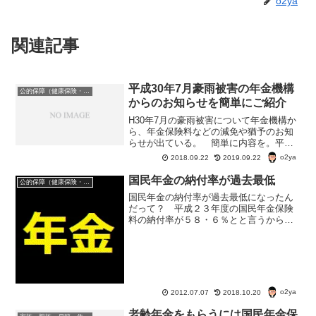
o2ya
関連記事
平成30年7月豪雨被害の年金機構
公的保障（健康保険・年金・雇用保険・生活保護・災害時の補償）
からのお知らせを簡単にご紹介
H30年7月の豪雨被害について年金機構か
ら、年金保険料などの減免や猶予のお知
らせが出ている。 簡単に内容を。平成
30年7月豪雨災害国民年金保険料の免除国
o2ya
2018.09.22
2019.09.22
民年金保険料が免除になる条件 国民年
金保険料が免除になる条件は平成30年7月
国民年金の納付率が過去最低
公的保障（健康保険・年金・雇用保険・生活保護・災害時の補償）
豪雨による災...
国民年金の納付率が過去最低になったん
だって？ 平成２３年度の国民年金保険
料の納付率が５８・６％とと言うから、
残り４０％強。国民の半分近くが国民年
金を納めていない 厚生年金や共済年金
加入者は数に関係ないとはいえ･･･。 国
民年金の納付対象者の...
o2ya
2012.07.07
2018.10.20
老齢年金をもらうには国民年金保