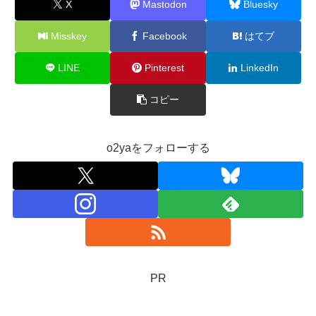
X
Mastodon
Bluesky
Misskey
Facebook
はてブ
LINE
Pinterest
LinkedIn
コピー
o2yaをフォローする
PR