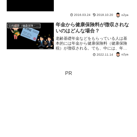
は、「年をとったときの給付」...
o2ya
2016.03.24
2018.10.20
年金から健康保険料が徴収されな
公的保障（健康保険・年金・雇用保険・生活保護・災害時の補償）
いのはどんな場合？
老齢基礎年金などをもらっている人は基
本的には年金から健康保険料（健康保険
税）が徴収される。でも、中には、年金
から差し引かれない場合もあるようで。
o2ya
2022.11.14
一体、どんな場合で「年金から健康保険
料が徴収されない」ということになるん
だろう？
PR