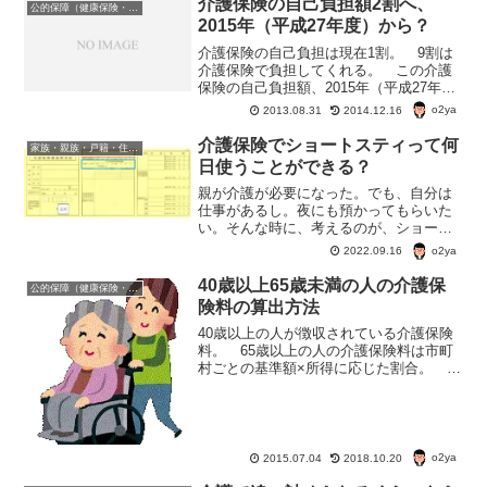
介護保険の自己負担額2割へ、
公的保障（健康保険・年金・雇用保険・生活保護・災害時の補償）
2015年（平成27年度）から？
介護保険の自己負担は現在1割。 9割は
介護保険で負担してくれる。 この介護
保険の自己負担額、2015年（平成27年
度）から変わるかもしれない。介護保険
o2ya
2013.08.31
2014.12.16
の自己負担年収いくら以上で2割負担にな
る？ 介護保険の自己負担割合を２割と
介護保険でショートスティって何
家族・親族・戸籍・住民票・老後のお金・遺産・相続
する収入基準は2...
日使うことができる？
親が介護が必要になった。でも、自分は
仕事があるし。夜にも預かってもらいた
い。そんな時に、考えるのが、ショート
スティ。でも、ショートスティって何日
o2ya
2022.09.16
使えるんだろう？そもそも、介護保険の
申請をしたからって使えるんだろうか？
40歳以上65歳未満の人の介護保
公的保障（健康保険・年金・雇用保険・生活保護・災害時の補償）
険料の算出方法
40歳以上の人が徴収されている介護保険
料。 65歳以上の人の介護保険料は市町
村ごとの基準額×所得に応じた割合。 で
は、40歳以上65歳未満の人の介護保険料
はどうやって決まっている？介護保険料
は健康保険料として徴収される 40歳以
上65歳未満...
o2ya
2015.07.04
2018.10.20