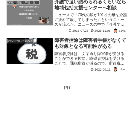
介護で追い詰められるくらいなら
家族・親族・戸籍・住民票・老後のお金・遺産・相続
地域包括支援センターへ相談
ニュースで「70代の娘が101才の母を介護
に疲れて殺してしまった」というニュー
スが流れた。ニュースの中で「介護で困
ったら包括支援センターへ相談を」と言
o2ya
2016.07.23
2025.11.06
ってたが実は大分前、我が家は地域包括
支援センターのお世話になったことがあ
障害者控除は障害者手帳がなくて
税金について知ろう
る。
も対象となる可能性がある
障害者控除は、文字通り障害者が受ける
ことができる控除。障碍者控除を受ける
ことで、課税所得が減るので、所得税や
住民税が安くなる。通常は、障害者手帳
o2ya
2022.09.11
を持っている人が対象だが、65歳以上な
ら、障害者手帳がなくても障害者控除の
対象となる場合がある。
PR