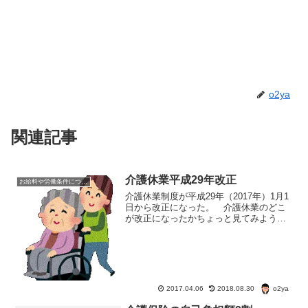
o2ya
関連記事
介護休業平成29年改正
お給料や労働条件について知ろう
介護休業制度が平成29年（2017年）1月1
日から改正になった。 介護休業のどこ
が改正になったかちょっと見てみよう。
従来の介護休業制度 同一家族について連
続3ヶ月間を限度として1回限り 休みを始
める２週間前までに申し出。介護休暇は1
日単位...
o2ya
2017.04.06
2018.08.30