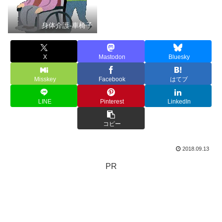
身体介護-車椅子
X
Mastodon
Bluesky
Misskey
Facebook
はてブ
LINE
Pinterest
LinkedIn
コピー
2018.09.13
PR