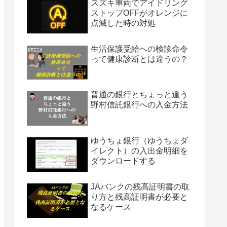
スズキ車両でアイドリング
ストップOFFがオレンジに
点滅した時の対処
生活保護受給への検診命令
って健康診断とは違うの？
普通の銀行とちょっと違う
野村信託銀行への入金方法
ゆうちょ銀行（ゆうちょダ
イレクト）の入出金明細を
ダウンロードする
JAバンクの残高証明書の取
り方と残高証明書が必要と
なるケース