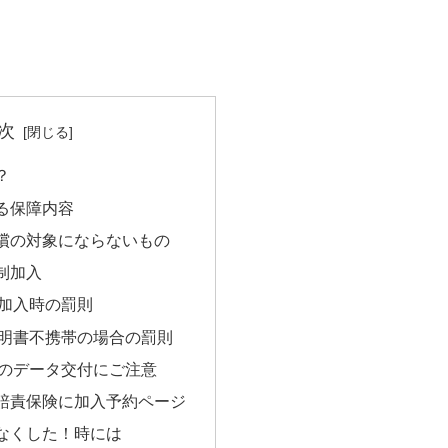
次
？
る保障内容
償の対象にならないもの
制加入
加入時の罰則
明書不携帯の場合の罰則
のデータ交付にご注意
賠責保険に加入予約ページ
なくした！時には