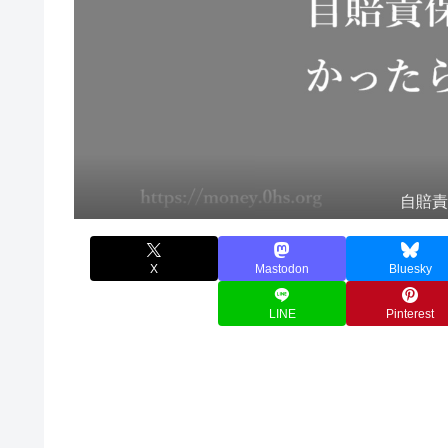
自賠
X
Mastodon
Bluesky
LINE
Pinterest