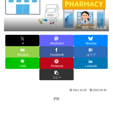
病院・薬とお金
X
Mastodon
Bluesky
Misskey
Facebook
はてブ
LINE
Pinterest
LinkedIn
コピー
2011.10.30
2022.04.30
PR