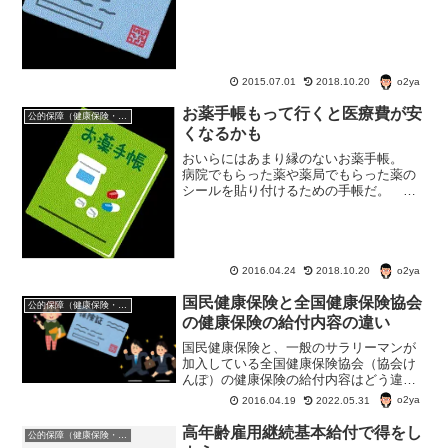
険の保険料を安くすること。 まずは、
健康保険料の決まり方からみてみよう。
健康保険料の決まり方 サラリ...
o2ya
2015.07.01
2018.10.20
お薬手帳もって行くと医療費が安
公的保障（健康保険・年金・雇用保険・生活保護・災害時の補償）
くなるかも
おいらにはあまり縁のないお薬手帳。
病院でもらった薬や薬局でもらった薬の
シールを貼り付けるための手帳だ。 病
院へ定期的に通ってるような人にとって
は、見慣れたものだが。 2016年4月か
ら、「おくすり手帳」を持参しないと薬
局に支払う金額が高く...
o2ya
2016.04.24
2018.10.20
国民健康保険と全国健康保険協会
公的保障（健康保険・年金・雇用保険・生活保護・災害時の補償）
の健康保険の給付内容の違い
国民健康保険と、一般のサラリーマンが
加入している全国健康保険協会（協会け
んぽ）の健康保険の給付内容はどう違
う？ 国民健康保険でも協会けんぽで
o2ya
2016.04.19
2022.05.31
も、病院にかかったときの自己負担は3割
と変わりがない。 じゃあ違いは何？
高年齢雇用継続基本給付で得をし
公的保障（健康保険・年金・雇用保険・生活保護・災害時の補償）