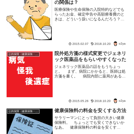
の関係は？
医療保険や生命保険の入院特約などでも
らったお金、確定申告や高額療養費のと
きは、どういう扱いになるんだろう？
医療保険や生命保険の入院特約の保険料
は保険料控除の対象になるんだろう
か？ 給付金はと医療費控除の関係は？
民間医療保険と確定申告医療保...
o2ya
2015.02.07
2018.10.20
院外処方箋の様式変更でジェネリ
公的保障（健康保険・年金・雇用保険・生活保護・災害時の補償）
ック医薬品をもらいやすくなった
ジェネリック医薬品の話をもうちょっ
と。 まず、病院にかかると、医師は処
方箋を書く。 病院内部に薬局がある場
合、其処の病院で薬がもらえる. でも最
近増えているのが、薬局を置かない医療
機関。 大きな病院でも『外来患者の処
方は、外部の薬局...
o2ya
2015.05.26
2018.10.20
健康保険料の料金を安くする方法
公的保障（健康保険・年金・雇用保険・生活保護・災害時の補償）
サラリーマンにとって負担の大きい健康
保険料。 ちょっとでも安くできないか
なあ。 健康保険料の料金を安くす
る。 実はできなくもないんだ、健康保