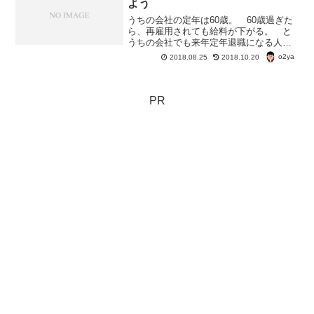
よう
うちの会社の定年は60歳。 60歳過ぎた
ら、再雇用されても給料が下がる。 と
うちの会社でも来年定年退職になる人が
嘆いている。 「6割しか給料支給されな
o2ya
2018.08.25
2018.10.20
い」って。 でも、高齢雇用継続基本給
付についてはわかってるのかなあ。高年
齢雇用継続基本給付...
PR