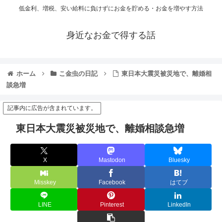
低金利、増税、安い給料に負けずにお金を貯める・お金を増やす方法
身近なお金で得する話
ホーム
こ金虫の日記
東日本大震災被災地で、離婚相
談急増
記事内に広告が含まれています。
東日本大震災被災地で、離婚相談急増
X
Mastodon
Bluesky
Misskey
Facebook
はてブ
LINE
Pinterest
LinkedIn