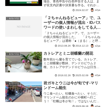
場合、青色申告や白色申告する人は、ま
ず収支内訳書や決算書を作る。それか
ら、所得税の申告書を作る。収支内訳書
o2ya
2024.02.07
や決算書のデータは、所得税の申告書に
引き継ぐことができる。
「２ちゃんねるビューア」で、ユ
こ金虫の日記
ーザーの個人情報が流出・IDパス
ワードの使いまわしをしてる人、
クレジットカードで購入した人は
「２ちゃんねるビューア」で、ユーザー
ご注意
の個人情報が流出した。 「２ちゃんね
るビューア」は通称「●（まる）」と呼ば
れ、掲載期限が切れた２ちゃんねるのス
o2ya
2013.08.26
2014.12.13
レッドが閲覧可能になる。 また、アク
セス規制が行われている最中にも、スレ
カトレアとミニ胡蝶蘭の開花
こ金虫の日記
ッドに書き込むことの...
数年前から蘭を育てている。カトレア、
ミニ胡蝶蘭が数鉢、デンドロビウム２
種。カトレアやデンドロビウムは日当た
りさえよければ、寒い室内でもよく育
つ。ミニ胡蝶蘭は、暖かいリビングが置
o2ya
2016.02.26
2025.02.09
き場所。カトレアとミニ胡蝶蘭が開花し
たので、写真を載せてみた。
岩ガキとウニは今が旬です-マリ
こ金虫の日記
ンドーム能生
ウニ食べたい。牡蠣食べたい。そうだ、
マリンドーム能生のかにや横町へ行こ
う！「牡蠣は冬が旬！」ではないんだ
よ。牡蠣によっては初夏が旬！ウニも初
o2ya
2023.06.18