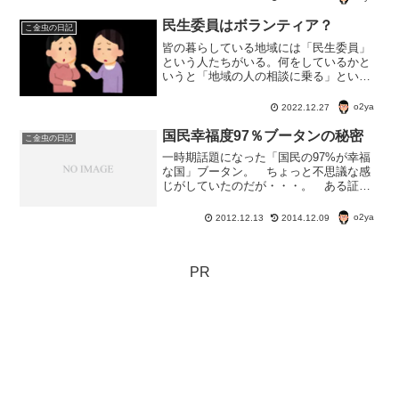
夏が旬！どうせマリンドーム能生まで行
くのなら、ベニズワイガニも食べたい
民生委員はボランティア？
こ金虫の日記
な。
皆の暮らしている地域には「民生委員」
という人たちがいる。何をしているかと
いうと「地域の人の相談に乗る」という
のが主な仕事だ。が、この民生委員、到
底仕事と呼べるものではない。何しろ、
o2ya
2022.12.27
報酬がない。 もらえるのは、交通費や
通信費などの実費のみ。
国民幸福度97％ブータンの秘密
こ金虫の日記
一時期話題になった「国民の97%が幸福
な国」ブータン。 ちょっと不思議な感
じがしていたのだが・・・。 ある証券
会社のホームページのコラムに、この、
国民の97％が幸福という統計の仕掛けが
o2ya
2012.12.13
2014.12.09
出ていたので、ちょっとご紹介。 ブー
タンの「国民の97%...
PR