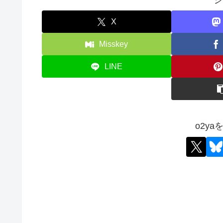
X
Misskey
LINE
o2y