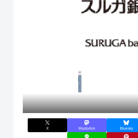
X
Mastodon
Bluesky