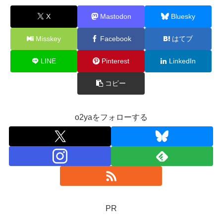
X
Mastodon
Bluesky
Misskey
Facebook
はてブ
LINE
Pinterest
LinkedIn
コピー
o2yaをフォローする
PR