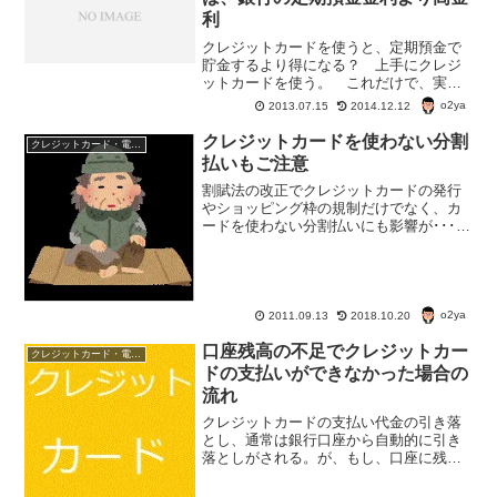
利
クレジットカードを使うと、定期預金で
貯金するより得になる？ 上手にクレジ
ットカードを使う。 これだけで、実
は、定期預金の金利を気にするより得に
o2ya
2013.07.15
2014.12.12
なる。クレジットカードのポイント還元
は、銀行の定期預金金利より高金利
クレジットカードを使わない分割
クレジットカード・電子マネー・pay・ポイント
例）イオンカードのポイント還...
払いもご注意
割賦法の改正でクレジットカードの発行
やショッピング枠の規制だけでなく、カ
ードを使わない分割払いにも影響が･･･。
クレジットカードを使わない商品購入
時の分割払いは『個別クレジット契約』
というのだそうだ。 クレジットカード
を使わない分割...
o2ya
2011.09.13
2018.10.20
口座残高の不足でクレジットカー
クレジットカード・電子マネー・pay・ポイント
ドの支払いができなかった場合の
流れ
クレジットカードの支払い代金の引き落
とし、通常は銀行口座から自動的に引き
落としがされる。が、もし、口座に残高
が足りなくて、引き落としができなかっ
たら、どうなると思う？