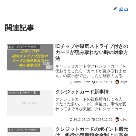
o2ya
関連記事
ICチップや磁気ストライプ付きの
ちょっと役立つ生活の知恵
カードが読み取れない時の対象方
法
キャッシュカードやクレジットカードを
使おうとしたら「カードが読み取れませ
ん」の表示がでた。こんな経験のある人
多いんじゃないかな。カードを使おうと
o2ya
2020.07.22
2025.12.01
思った時に読み取りエラーが起こると焦
るけど、ちょっとしたことで、読み取り
クレジットカード新事情
クレジットカード・電子マネー・pay・ポイント
可能になることもある。
クレジットカードの複数所有してる人、
まだまだ多い。 が、今後は、事情が変
わってきそうな気配。クレジットカード
の審査が厳しくなった 改正割賦販売法
によって、カードの支払い能力が年収を
o2ya
2012.04.13
2014.12.05
ベースとして厳しく審査されるようにな
ったため、クレカを複数枚...
クレジットカードのポイント還元
ちょっと役立つ生活の知恵
は、銀行の定期預金金利より高金