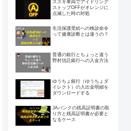
スズキ車両でアイドリング
ストップOFFがオレンジに
点滅した時の対処
生活保護受給への検診命令
って健康診断とは違うの？
普通の銀行とちょっと違う
野村信託銀行への入金方法
ゆうちょ銀行（ゆうちょダ
イレクト）の入出金明細を
ダウンロードする
JAバンクの残高証明書の取
り方と残高証明書が必要と
なるケース