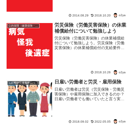
格の無い場合でも労災の対象にな...
o2ya
2014.08.29
2018.10.20
労災保険（労働災害保険）の休業
公的保障（健康保険・年金・雇用保険・生活保護・災害時の補償）
補償給付について勉強しよう
労災保険（労働災害保険）の休業補償給
付について勉強しよう。労災保険（労働
災害保険）の休業補償給付の支給要件
は？労災保険（労働災害保険）は最低い
くらもらえる？労災保険（労働災害保
険）の待機期間って？
o2ya
2018.10.26
日雇い労働者と労災・雇用保険
お給料や労働条件について知ろう
日雇い労働者は労災（労災保険・労働災
害保険）や雇用保険に加入できるのか？
日雇い労働者でも働いていたと言う実態
が証明できるもの（日雇い手帳とか、給
与明細とか）があれば、問題なく労災の
対象になる。雇用保険の場合も給付対象
にはなるが条件がある。
o2ya
2018.09.02
2022.05.05