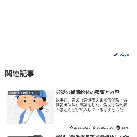
o2ya
関連記事
労災の補償給付の種類と内容
公的保障（健康保険・年金・雇用保険・生活保護・災害時の補償）
数年前、労災（労働者災害補償保険・労
働災害保険）申請をした。労災は労働者
のほとんどが加入しているはずなのだ
が、あまりなじみがないような気がす
る。今回は労災（労働者災害補償保険・
労働災害保険）の種類と補償・給付の内
o2ya
2018.10.18
2018.10.20
容を再確認してみよう。