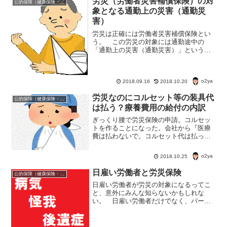
労災（労働者災害補償保険）の対
公的保障（健康保険・年金・雇用保険・生活保護・災害時の補償）
象となる通勤上の災害（通勤災
害）
労災は正確には労働者災害補償保険とい
う。 この労災の対象には通勤途中の
「通勤上の災害（通勤災害）」というも
のがある。 で、この通勤災害に該当す
るかって言う条件だが･･･。通勤災害は会
社と自宅の往復での事故が対象 通勤災
o2ya
害は基本的には、住まい...
2018.09.16
2018.10.20
労災なのにコルセット等の装具代
公的保障（健康保険・年金・雇用保険・生活保護・災害時の補償）
は払う？療養費用の給付の内訳
ぎっくり腰で労災保険の申請。コルセッ
トを作ることになった。会社から『医療
費は払わないで。コルセット代は払って
領収書を持ってきてね』といわれた。装
具はいったん自費で払えって話。病院で
o2ya
2018.10.25
装具を作ってもらっても『いったん自費
なんだ？』なぜだろう？
日雇い労働者と労災保険
公的保障（健康保険・年金・雇用保険・生活保護・災害時の補償）
日雇い労働者が労災の対象になるってこ
と、意外にみんな知らないかもしれな
い。 日雇い労働者だけでなく、パート
でもアルバイトでも労災の対象にな
る。 年齢も関係なし。 外国人でも労
災の対象になるし、それどころか在日資