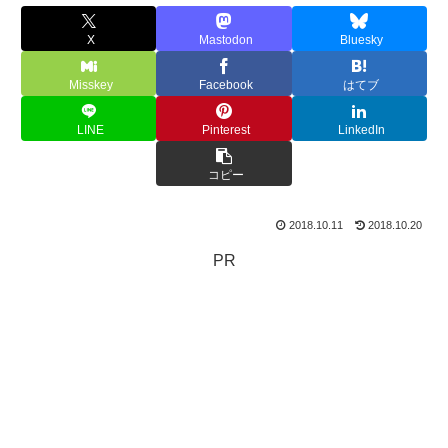
X
Mastodon
Bluesky
Misskey
Facebook
はてブ
LINE
Pinterest
LinkedIn
コピー
2018.10.11
2018.10.20
PR