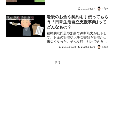
o2ya
2019.03.17
老後のお金や契約を手伝ってもら
家族・親族・戸籍・住民票・老後のお金・遺産・相続
う「日常生活自立支援事業｣って
どんなもの？
精神的な問題や加齢で判断能力が低下し
て、お金の管理や大事な書類を管理が出
来なくなった。そんな時、利用できる
「日常生活自立支援事業」。「社会福祉
o2ya
2013.08.08
2024.04.06
協議会の日常生活自立支援事業｣とはどう
いうものか？知っておくと老後の安心に
つながるかも。
PR