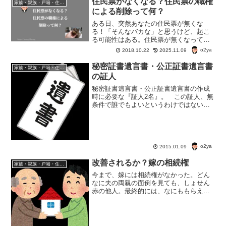
住民票がなくなる？住民票の職権
家族・親族・戸籍・住民票・老後のお金・遺産・相続
る。
による削除って何？
ある日、突然あなたの住民票が無くな
る！「そんなバカな」と思うけど、起こ
る可能性はある。住民票が無くなってし
まうケースは大体2つ。一つは「失踪宣言
o2ya
2018.10.22
2025.11.09
による死亡とみなされた場合」。もう一
つが「住民票の職権削除」。
秘密証書遺言書・公正証書遺言書
家族・親族・戸籍・住民票・老後のお金・遺産・相続
の証人
秘密証書遺言書・公正証書遺言書の作成
時に必要な『証人2名』。 この証人、無
条件で誰でもよいというわけではないら
しい。 遺言書の証人になれない人はど
んな人か？ どんな人に遺言書の証人を
頼んだらいいのか？ ということを知っ
ておこう。遺言書の証人...
o2ya
2015.01.09
改善されるか？嫁の相続権
家族・親族・戸籍・住民票・老後のお金・遺産・相続
今まで、嫁には相続権がなかった。どん
なに夫の両親の面倒を見ても、しょせん
赤の他人。最終的には、なにももらえな
い！が、今年の7月からは、一応、嫁の相
続権も認められる方向らしい。とはい
え、嫁にとって、本当に意味のあるもの
になるのだろうか？疑問ではある。