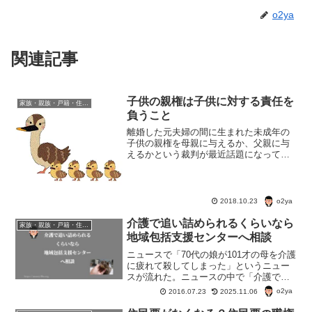
o2ya
関連記事
子供の親権は子供に対する責任を
家族・親族・戸籍・住民票・老後のお金・遺産・相続
負うこと
離婚した元夫婦の間に生まれた未成年の
子供の親権を母親に与えるか、父親に与
えるかという裁判が最近話題になってい
る。子供の親権者になるってどういうこ
となのか、本当はわかってない人が多い
んじゃないんだろうか。
o2ya
2018.10.23
介護で追い詰められるくらいなら
家族・親族・戸籍・住民票・老後のお金・遺産・相続
地域包括支援センターへ相談
ニュースで「70代の娘が101才の母を介護
に疲れて殺してしまった」というニュー
スが流れた。ニュースの中で「介護で困
ったら包括支援センターへ相談を」と言
o2ya
2016.07.23
2025.11.06
ってたが実は大分前、我が家は地域包括
支援センターのお世話になったことがあ