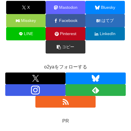
X
Mastodon
Bluesky
Misskey
Facebook
はてブ
LINE
Pinterest
LinkedIn
コピー
o2yaをフォローする
PR