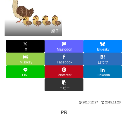
親子
X
Mastodon
Bluesky
Misskey
Facebook
はてブ
LINE
Pinterest
LinkedIn
コピー
2013.12.27
2015.11.28
PR