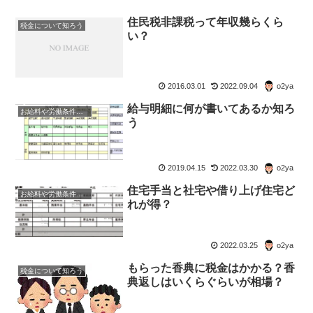
住民税非課税って年収幾らくら
税金について知ろう
い？
2016.03.01
2022.09.04
o2ya
給与明細に何が書いてあるか知ろ
お給料や労働条件について知ろう
う
2019.04.15
2022.03.30
o2ya
住宅手当と社宅や借り上げ住宅ど
お給料や労働条件について知ろう
れが得？
2022.03.25
o2ya
もらった香典に税金はかかる？香
税金について知ろう
典返しはいくらぐらいが相場？