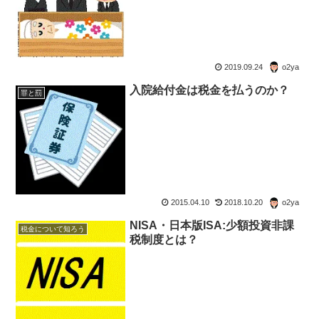
2019.09.24
o2ya
入院給付金は税金を払うのか？
罪と罰
2015.04.10
2018.10.20
o2ya
NISA・日本版ISA:少額投資非課
税金について知ろう
税制度とは？