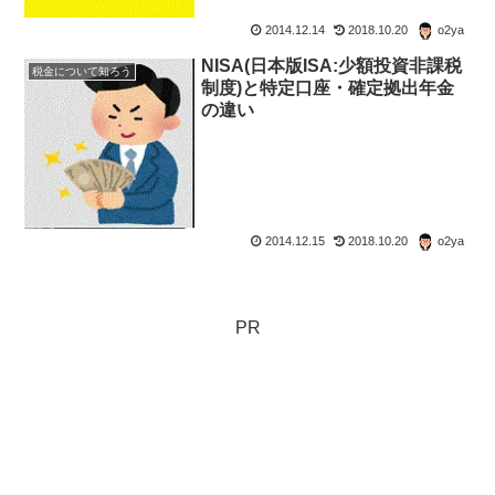
2014.12.14
2018.10.20
o2ya
NISA(日本版ISA:少額投資非課税
税金について知ろう
制度)と特定口座・確定拠出年金
の違い
2014.12.15
2018.10.20
o2ya
PR